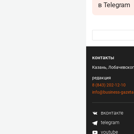
в Telegram
контакты
Казань, Лобачевского
редакция
8 (843) 202-12-10
info@business-gazeta
вконтакте
telegram
youtube