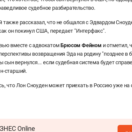
раведливое судебное разбирательство.
 также рассказал, что не общался с Эдвардом Сноу
 как он покинул США, передает "Интерфакс".
рвью вместе с адвокатом
Брюсом Фейном
и отметил, ч
 перспективы возвращения Эда на родину "позднее в 
бы сын вернулся... если судебная система будет справе
н-старший.
ь, что Лон Сноуден может приехать в Россию уже н
ЗНЕС Online