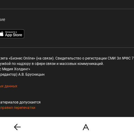
ние
зета «Бизнес Online» (на связи). Свидетельство о регистрации СМИ Эл №ФС 77
ужбой по надзору в сфере связи и массовых коммуникаций.
с Медия Холдинг»
редактор) А.В. Брусницын
ых данных
атериалов допускается
и
правил перепечатки