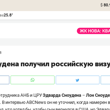
$
80.
25.8°
ва
8
удена получил российскую виз
отрудника АНБ и ЦРУ
Эдварда Сноудена
–
Лон Сноуде
. В интервью ABCNews он не уточнил, когда намерен 
ал, что хотел бы, чтобы сын вернулся в США, но Эдва