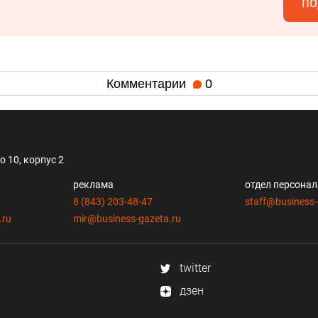
по
Комментарии
0
 10, корпус 2
реклама
отдел персона
8 (843) 203-48-47
staff@business-
.ru
mir@business-gazeta.ru
twitter
дзен