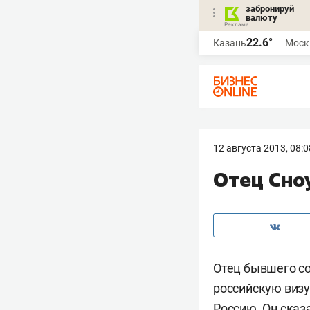
забронируй
валюту
22.6°
Казань
Моск
12 августа 2013, 08:0
Отец Сно
Отец бывшего с
российскую визу
Россию. Он сказ