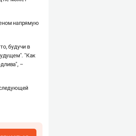
деном напрямую
то, будучи в
будущем". "Как
длива", –
а следующей