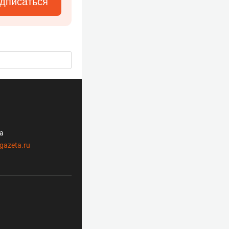
дписаться
ла
gazeta.ru