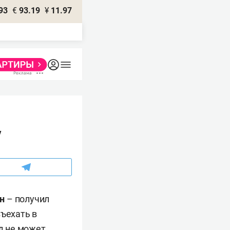
93
€
93.19
¥
11.97
у
н
– получил
въехать в
рд не может