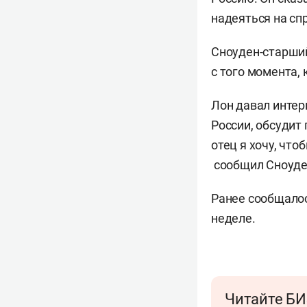
надеяться на сп
Сноуден-старший
с того момента,
Лон давал инте
России, обсудит
отец я хочу, что
сообщил Сноуде
Ранее сообщалос
неделе.
Читайте БИ