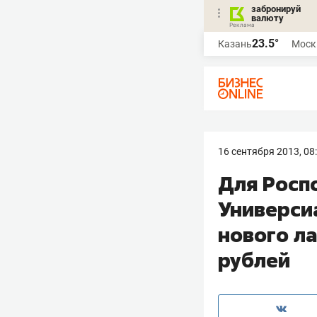
забронируй
валюту
23.5°
Казань
Моск
16 сентября 2013, 08
Для Росп
Универси
нового л
рублей