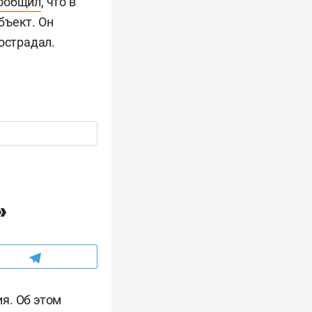
ообщил
, что в
бъект. Он
острадал.
»
я. Об этом