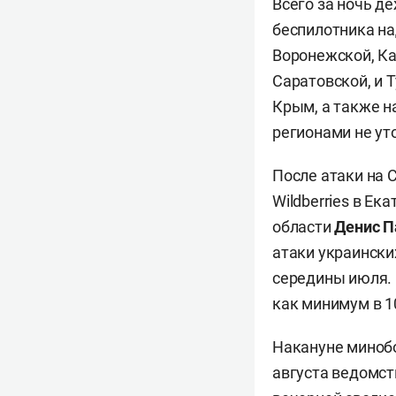
Всего за ночь д
беспилотника на
Воронежской, Ка
Саратовской, и 
Крым, а также н
регионами не ут
После атаки на 
Wildberries в Е
области
Денис 
атаки украински
середины июля. 
как минимум в 1
Накануне минобо
августа ведомс