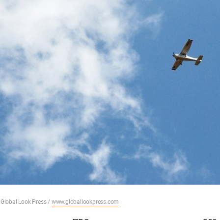
 Global Look Press /
www.globallookpress.com