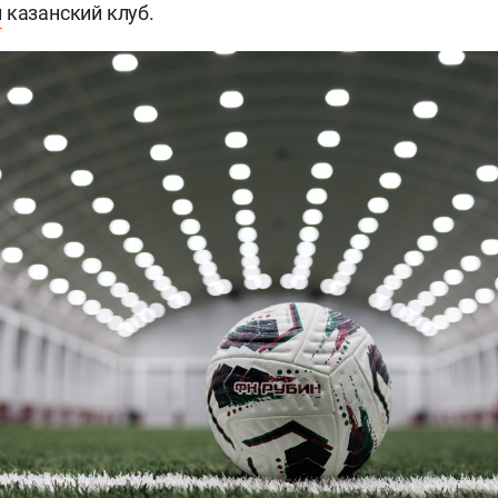
л
казанский клуб.