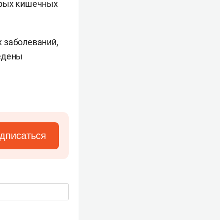
трых кишечных
 заболеваний,
ведены
дписаться