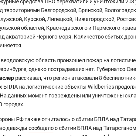
ежурные средства ПВО перехватили и уничтожили 203
д территориями Белгородской, Брянской, Волгоградск
лужской, Курской, Липецкой, Нижегородской, Ростовс
Тульской областей, Краснодарского и Пермского краев
ад акваторией Черного моря. Количество сбитых дро
очняется.
Свердловскую область произошел пожар на логистич
катеринбурге, однако пострадавших нет. Губернатор С
Паслер
рассказал
, что регион атаковали 8 беспилотни
х БПЛА на логистические объекты Wildberries продол
На данных момент повреждены или уничтожены склад
0 городах.
роны РФ также отчиталось о сбитии БПЛА над Татар
тво дважды
сообщало
о сбитии БПЛА над Татарстаном: