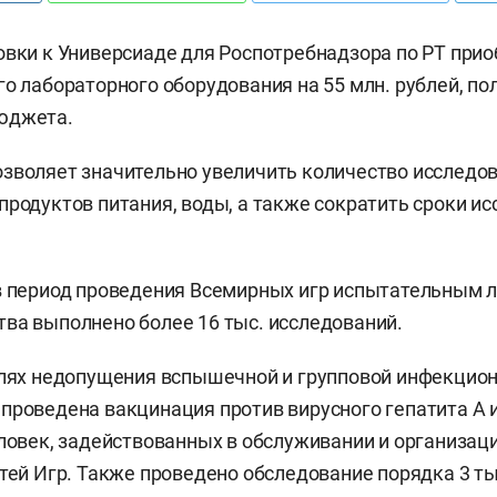
овки к Универсиаде для Роспотребнадзора по РТ прио
го лабораторного оборудования на 55 млн. рублей, по
юджета.
зволяет значительно увеличить количество исследо
продуктов питания, воды, а также сократить сроки ис
 в период проведения Всемирных игр испытательным
ва выполнено более 16 тыс. исследований.
елях недопущения вспышечной и групповой инфекцио
проведена вакцинация против вирусного гепатита А 
еловек, задействованных в обслуживании и организац
стей Игр. Также проведено обследование порядка 3 ты