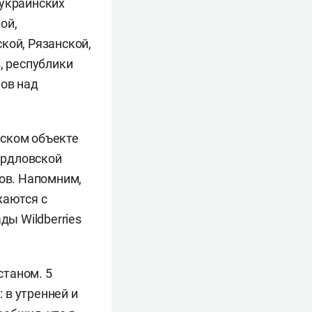
 украинских
ой,
кой, Рязанской,
, республики
нов над
еском объекте
вердловской
ков. Напомним,
жаются с
ы Wildberries
станом. 5
 в утренней и