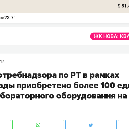
$
81.
23.7°
ва
:15
отребнадзора по РТ в рамках
ады приобретено более 100 ед
абораторного оборудования на 