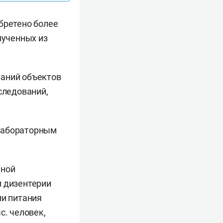
бретено более
лученных из
ваний объектов
следований,
 лабораторным
нной
и дизентерии
ии питания
с. человек,