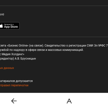
ние
зета «Бизнес Online» (на связи). Свидетельство о регистрации СМИ Эл №ФС 77
ужбой по надзору в сфере связи и массовых коммуникаций.
с Медия Холдинг»
редактор) А.В. Брусницын
ых данных
атериалов допускается
и
правил перепечатки