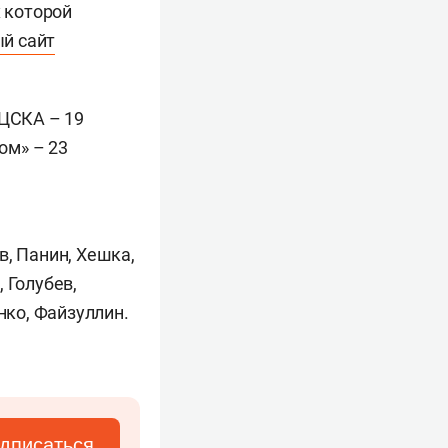
х которой
й сайт
 ЦСКА – 19
ом» – 23
в, Панин, Хешка,
 Голубев,
нко, Файзуллин.
дписаться