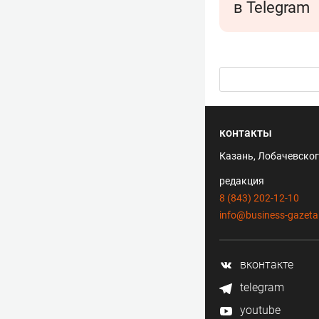
в Telegram
контакты
Казань, Лобачевского
редакция
8 (843) 202-12-10
info@business-gazeta
вконтакте
telegram
youtube