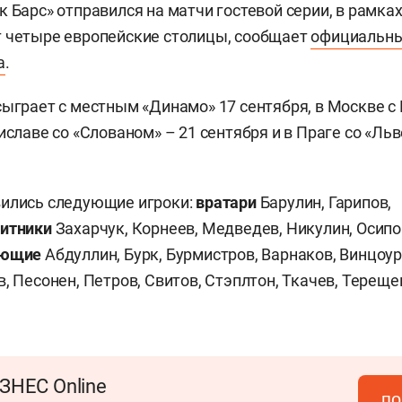
к Барс» отправился на матчи гостевой серии, в рамка
т четыре европейские столицы, сообщает
официальны
а
.
сыграет с местным «Динамо» 17 сентября, в Москве с
иславе со «Слованом» – 21 сентября и в Праге со «Льв
вились следующие игроки:
вратари
Барулин, Гарипов,
итники
Захарчук, Корнеев, Медведев, Никулин, Осипо
ающие
Абдуллин, Бурк, Бурмистров, Варнаков, Винцоур,
, Песонен, Петров, Свитов, Стэплтон, Ткачев, Тереще
ЗНЕС Online
по