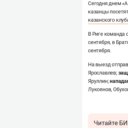
Сегодня днем «А
казанцы посетя
казанского клуб
В Риге команда 
сентября, в Брат
сентября.
На выезд отпра
Ярославлев;
защ
Яруллин;
напад
Лукоянов, Обухов
Читайте БИ