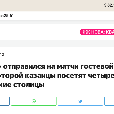
$
82.
25.6°
ва
:12
 отправился на матчи гостевой
оторой казанцы посетят четыр
кие столицы