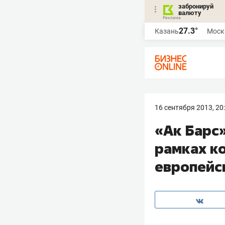
забронируй
валюту
27.3°
Казань
Моск
16 сентября 2013, 20
«Ак Барс»
рамках к
европейс