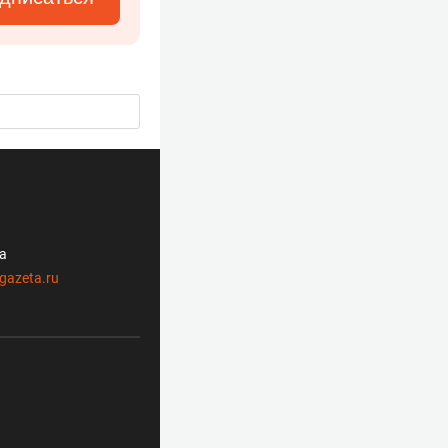
ла
gazeta.ru