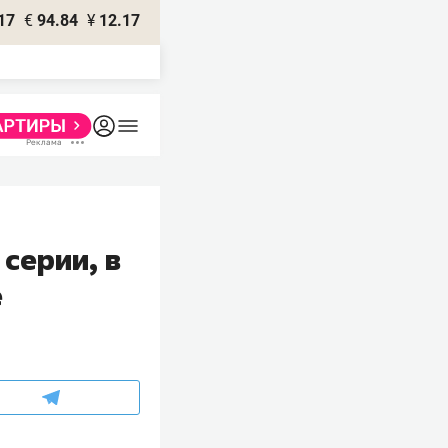
17
€
94.84
¥
12.17
 серии, в
е