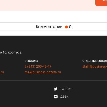
Комментарии
0
 10, корпус 2
реклама
отдел персона
8 (843) 203-48-47
staff@business-
.ru
mir@business-gazeta.ru
twitter
дзен