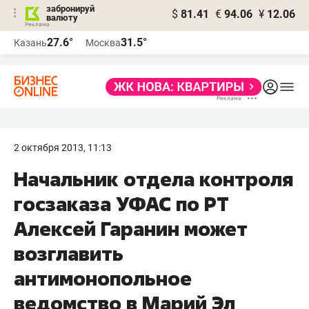
забронируй
$
81.41
€
94.06
¥
12.06
валюту
27.6°
31.5°
Казань
Москва
2 октября 2013, 11:13
Начальник отдела контроля
госзаказа УФАС по РТ
Алексей Гаранин может
возглавить
антимонопольное
ведомство в Марий Эл