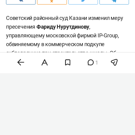
Советский районный суд Казани изменил меру
пресечения
Фариду Нурутдинову
,
управляющему московской фирмой IP-Group,
обвиняемому в коммерческом подкупе
субподрячика при строительстве школы. Об
этом сообщает корреспондент «БИЗНЕС Online»
1
из зала суда.