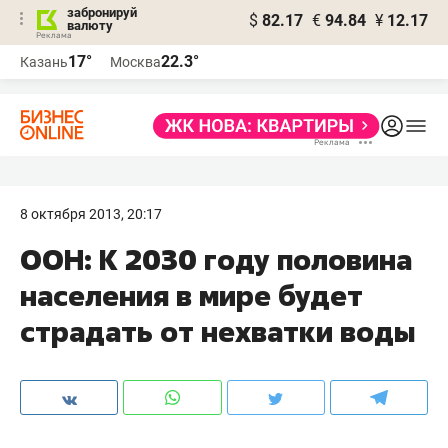
забронируй
$
82.17
€
94.84
¥
12.17
валюту
17°
22.3°
Казань
Москва
8 октября 2013, 20:17
ООН: К 2030 году половина
населения в мире будет
страдать от нехватки воды