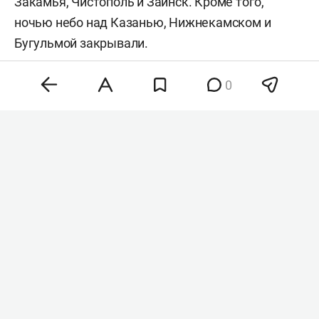
Закамья, Чистополь и Заинск. Кроме того,
ночью небо над Казанью, Нижнекамском и
Бугульмой закрывали.
Позже в минобороны
сообщили
, что в течение
0
прошедшей ночи над республикой сбили
беспилотники, их количество не уточнялось.
Всего за ночь средства ПВО перехватили и
уничтожили 153 беспилотника. БПЛА сбили в
том числе еще над 17 регионами РФ.
#
сво
Комментарии
0