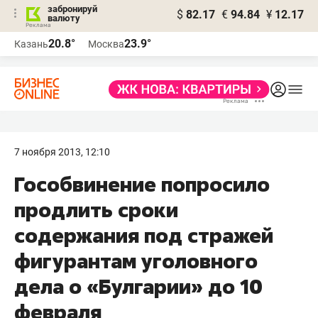
забронируй
$
82.17
€
94.84
¥
12.17
валюту
20.8°
23.9°
Казань
Москва
7 ноября 2013, 12:10
Гособвинение попросило
продлить сроки
содержания под стражей
фигурантам уголовного
дела о «Булгарии» до 10
февраля