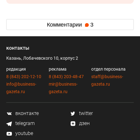
Комментарии
3
контакты
Казань, Лобачевского 10, корпус 2
редакция
реклама
отдел персонала
8 (843) 202-12-10
8 (843) 203-48-47
staff@business-
info@business-
mir@business-
gazeta.ru
gazeta.ru
gazeta.ru
вконтакте
twitter
telegram
дзен
youtube