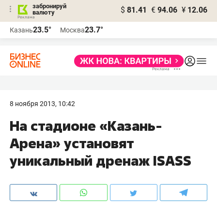
забронируй
$
81.41
€
94.06
¥
12.06
валюту
23.5°
23.7°
Казань
Москва
8 ноября 2013, 10:42
На стадионе «Казань-
Арена» установят
уникальный дренаж ISASS