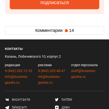
подписаться
Комментарии
14
контакты
Казань, Лобачевского 10, корпус 2
редакция
реклама
отдел персонала
8 (843) 202-12-10
8 (843) 203-48-47
staff@business-
info@business-
mir@business-
gazeta.ru
gazeta.ru
gazeta.ru
вконтакте
twitter
telegram
дзен