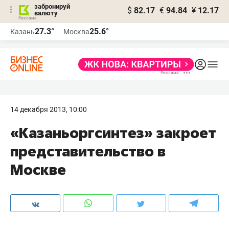
забронируй
$
82.17
€
94.84
¥
12.17
валюту
27.3°
25.6°
Казань
Москва
14 декабря 2013, 10:00
«Казаньоргсинтез» закроет
представительство в
Москве