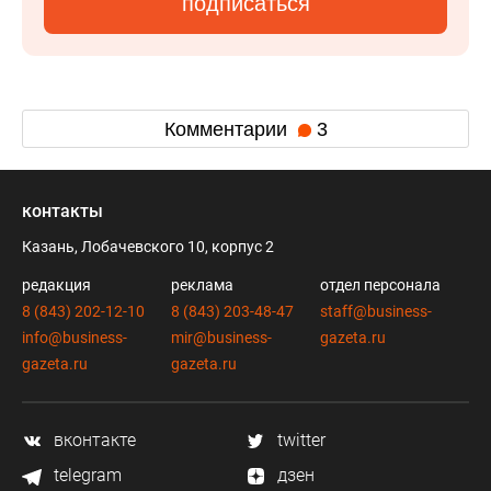
подписаться
Комментарии
3
контакты
Казань, Лобачевского 10, корпус 2
редакция
реклама
отдел персонала
8 (843) 202-12-10
8 (843) 203-48-47
staff@business-
info@business-
mir@business-
gazeta.ru
gazeta.ru
gazeta.ru
вконтакте
twitter
telegram
дзен