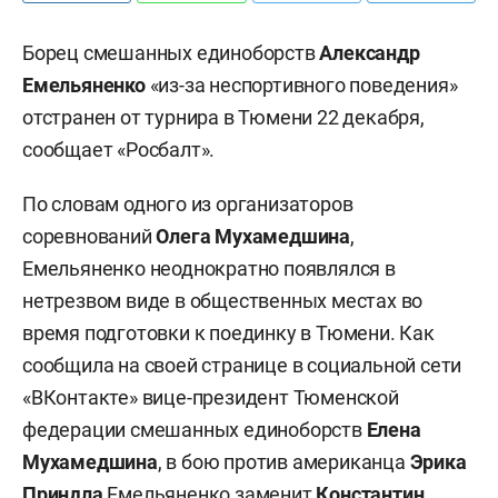
Борец смешанных единоборств
Александр
Емельяненко
«из-за неспортивного поведения»
отстранен от турнира в Тюмени 22 декабря,
сообщает «Росбалт».
По словам одного из организаторов
соревнований
Олега Мухамедшина
,
Емельяненко неоднократно появлялся в
нетрезвом виде в общественных местах во
время подготовки к поединку в Тюмени. Как
сообщила на своей странице в социальной сети
«ВКонтакте» вице-президент Тюменской
федерации смешанных единоборств
Елена
Мухамедшина
, в бою против американца
Эрика
Приндла
Емельяненко заменит
Константин