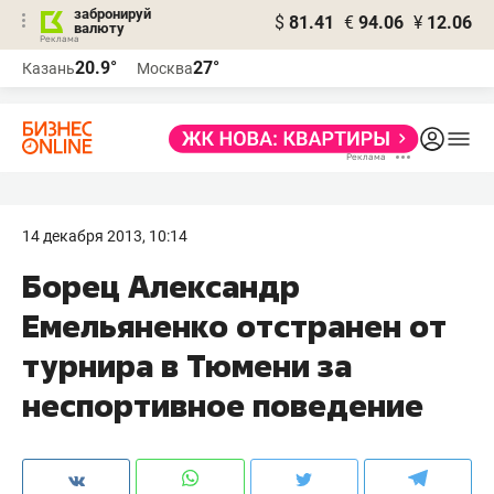
забронируй
$
81.41
€
94.06
¥
12.06
валюту
20.9°
27°
Казань
Москва
14 декабря 2013, 10:14
Борец Александр
Емельяненко отстранен от
турнира в Тюмени за
неспортивное поведение