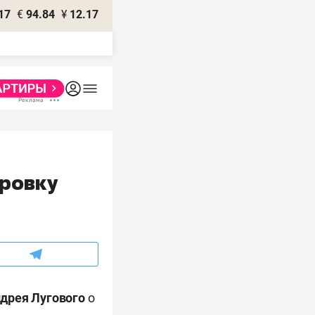
17
€
94.84
¥
12.17
ировку
дрея Лугового
о