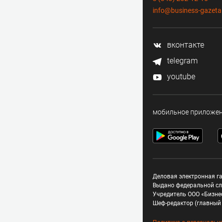
info@business-gazeta
вконтакте
telegram
youtube
мобильное приложе
Деловая электронная га
Выдано федеральной сл
Учредитель ООО «Бизне
Шеф-редактор (главный 