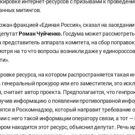
кировке интернет-ресурсов с призывами к проведен
анных митингов.
жан фракцией «Единая Россия», сказал на заседании
депутат
Роман Чуйченко.
Госдума может рассмотреть
а представитель аппарата комитета, на сбор поправок
смотря на то что вопросы возникли даже у единороссо
ти».
ровке ресурса, на котором распространяется такая 
 генеральный прокурор или его заместители, это иск
, считает автор проекта. Предполагается, что генпро
олучив информацию о появлении противоправной инф
тятся в Роскомнадзор, который направит требование 
нии с него такой информации оператору связи, а тот —
ором находится этот ресурс, объяснил депутат. Речь и