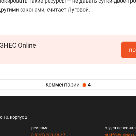
окировать такие ресурсы — не давать сутки-двое-тро
ругими законами, считает Луговой.
ЗНЕС Online
по
Комментарии
4
 10, корпус 2
реклама
отдел персона
8 (843) 203-48-47
staff@business-