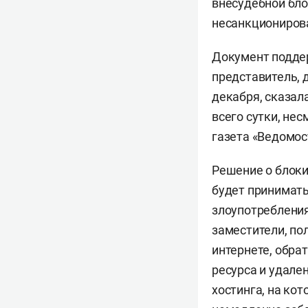
внесудебной бло
несанкциониров
Документ поддер
представитель, 
декабря, сказал
всего сутки, не
газета «Ведомос
Решение о блоки
будет принимать
злоупотребления
заместители, п
интернете, обра
ресурса и удале
хостинга, на кот