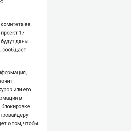
ию
 комитета ее
 проект 17
 будут даны
в, сообщает
информация,
лючит
курор или его
ормации в
о блокировке
 провайдеру
дет о том, чтобы