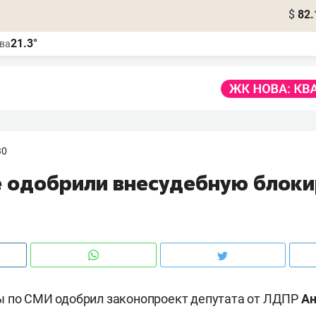
$
82.
21.3°
ва
30
е одобрили внесудебную блок
ы по СМИ одобрил законопроект депутата от ЛДПР
Ан