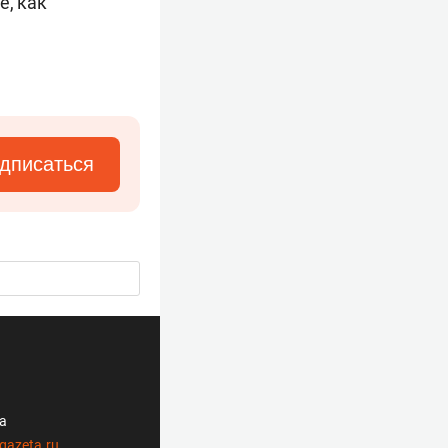
е, как
дписаться
ла
gazeta.ru