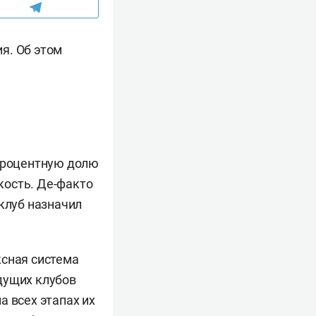
я. Об этом
опроцентную долю
кость. Де-факто
 клуб назначил
ксная система
дущих клубов
а всех этапах их