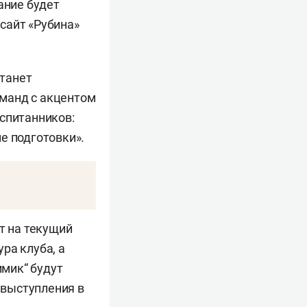
ание будет
сайт «Рубина»
танет
манд с акцентом
оспитанников:
е подготовки».
т на текущий
ра клуба, а
мик“ будут
 выступления в