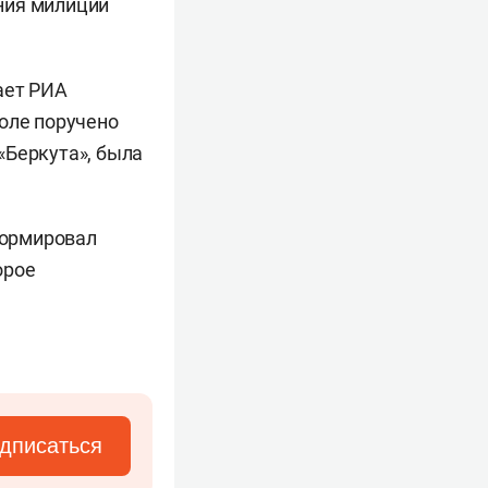
ния милиции
ает РИА
поле поручено
«Беркута», была
ормировал
орое
дписаться