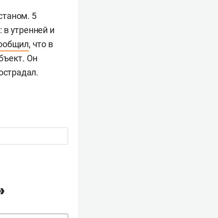
станом. 5
 в утренней и
ообщил
, что в
бъект. Он
острадал.
»