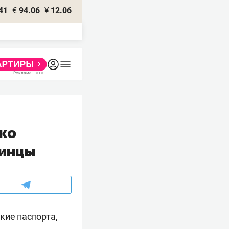
41
€
94.06
¥
12.06
ько
аинцы
ские паспорта,