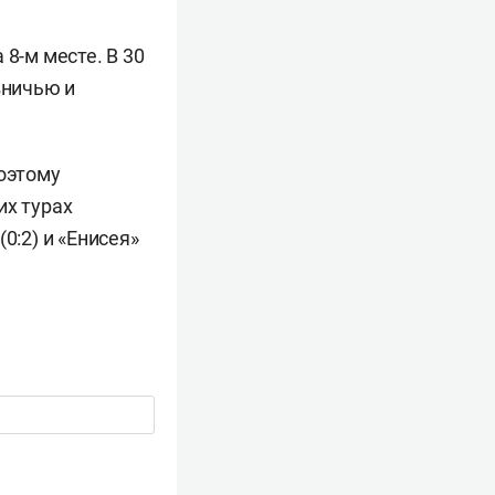
8-м месте. В 30
вничью и
поэтому
их турах
0:2) и «Енисея»