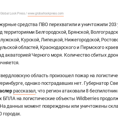
 Global Look Press /
www.globallookpress.com
ежурные средства ПВО перехватили и уничтожили 203
д территориями Белгородской, Брянской, Волгоградск
лужской, Курской, Липецкой, Нижегородской, Ростовс
Тульской областей, Краснодарского и Пермского краев
ад акваторией Черного моря. Количество сбитых дро
очняется.
Свердловскую область произошел пожар на логистич
катеринбурге, однако пострадавших нет. Губернатор С
Паслер
рассказал
, что регион атаковали 8 беспилотни
х БПЛА на логистические объекты Wildberries продол
На данных момент повреждены или уничтожены склад
0 городах.