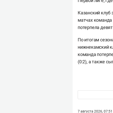
Первой лиге, где
Казанский клуб 
матчах команда 
потерпела девят
По итогам сезон
нижнекамский кл
команда потерпел
(0:2), а также сы
7 августа 2026, 07:51