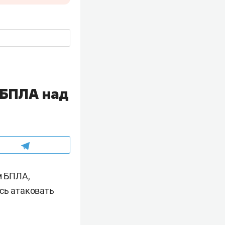
 БПЛА над
м БПЛА,
сь атаковать