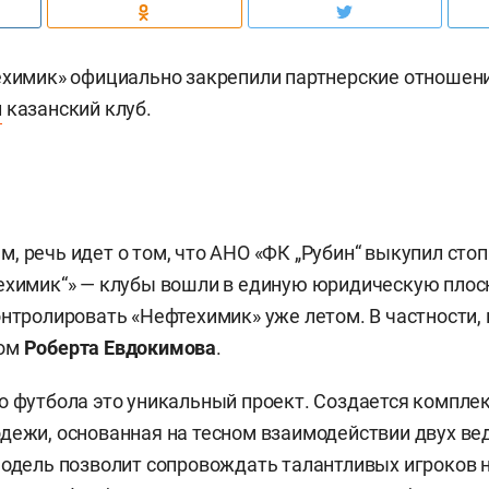
ехимик» официально закрепили партнерские отношени
л
казанский клуб.
, речь идет о том, что АНО «ФК „Рубин“ выкупил ст
ехимик“» — клубы вошли в единую юридическую плос
онтролировать «Нефтехимик» уже летом. В частности,
ром
Роберта Евдокимова
.
о футбола это уникальный проект. Создается компле
дежи, основанная на тесном взаимодействии двух ве
модель позволит сопровождать талантливых игроков н