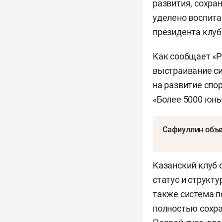
развития, сохра
уделено воспита
президента клу
Как сообщает «Р
выстраивание си
на развитие спо
«Более 5000 юны
Сафиуллин объе
Казанский клуб 
статус и структ
также система п
полностью сохр