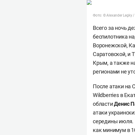
Фото: © Alexander Legky /
Всего за ночь д
беспилотника на
Воронежской, Ка
Саратовской, и 
Крым, а также н
регионами не ут
После атаки на 
Wildberries в Е
области
Денис 
атаки украински
середины июля. 
как минимум в 1