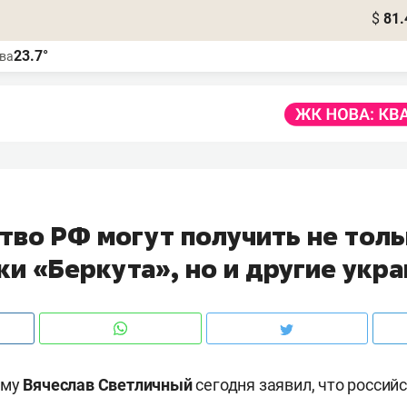
$
81.
23.7°
ва
тво РФ могут получить не тол
ки «Беркута», но и другие укр
ыму
Вячеслав Светличный
сегодня заявил, что россий