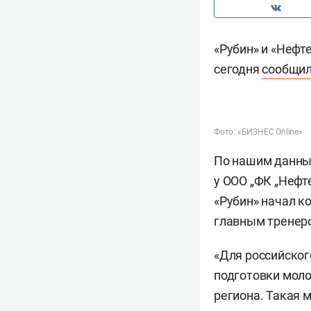
«Рубин» и «Нефт
сегодня
сообщи
Фото: «БИЗНЕС Online»
По нашим данным
у ООО „ФК „Нефт
«Рубин» начал к
главным трене
«Для российског
подготовки моло
региона. Такая 