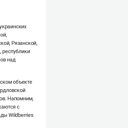
 украинских
ой,
кой, Рязанской,
, республики
нов над
еском объекте
вердловской
ков. Напомним,
жаются с
ы Wildberries