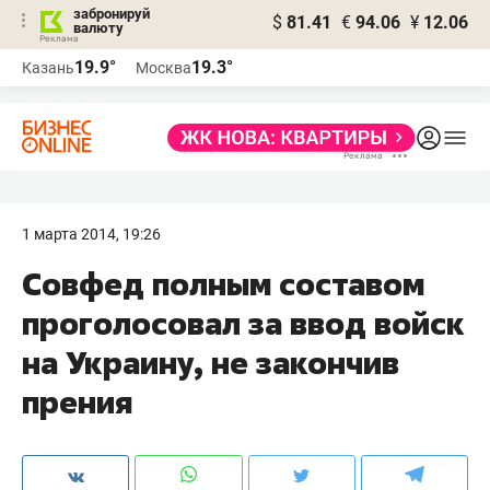
забронируй
$
81.41
€
94.06
¥
12.06
валюту
19.9°
19.3°
Казань
Москва
1 марта 2014, 19:26
Совфед полным составом
проголосовал за ввод войск
на Украину, не закончив
прения