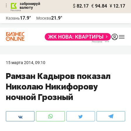
забронируй
$
82.17
€
94.84
¥
12.17
валюту
17.9°
21.9°
Казань
Москва
15 марта 2014, 09:10
Рамзан Кадыров показал
Николаю Никифорову
ночной Грозный