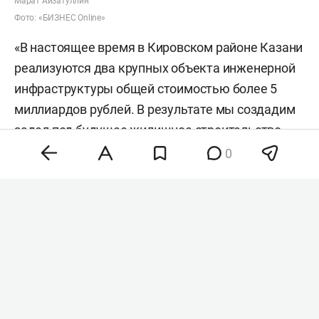
Марат Айзатуллин
Фото: «БИЗНЕС Online»
«В настоящее время в Кировском районе Казани
реализуются два крупных объекта инженерной
инфраструктуры общей стоимостью более 5
миллиардов рублей. В результате мы создадим
задел под будущее жилищное строительство
порядка 1,4 миллиона квадратных метров», —
0
сказал министр.
Речь идет о территориях «Военный городок —
32» и «Экорайон». Для них планируют построить
магистральные сети хозяйственно-бытовой
канализации и водоснабжения.
На канализационные сети направят около 3,4