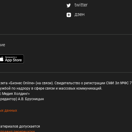
twitter
дзен
ние
зета «Бизнес Online» (на связи). Свидетельство о регистрации СМИ Эл №ФС 77
ужбой по надзору в сфере связи и массовых коммуникаций.
с Медия Холдинг»
редактор) А.В. Брусницын
ых данных
атериалов допускается
и
правил перепечатки