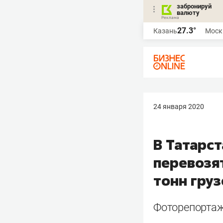
забронируй
валюту
27.3°
Казань
Моск
24 января 2020
В Татарс
перевозят
тонн груз
Фоторепортаж