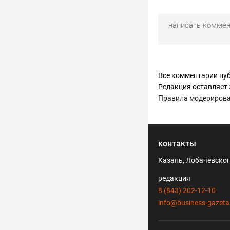
Все комментарии пуб
Редакция оставляет 
Правила модериров
контакты
Казань, Лобачевского
редакция
8 (843) 202-12-10
info@business-gazeta