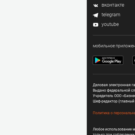
вконтакте
telegram
youtube
мобильное приложе
Деловая электронная га
Выдано федеральной сл
Учредитель ООО «Бизне
Шеф-редактор (главный 
Политика о персональн
Любое использование м
только при соблюдени