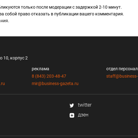
ликуются только после модерации с задержкой 2-10 минут.
за собой право отказать в публикации вашего комментария.
ания
.
 10, корпус 2
реклама
отдел персона
8 (843) 203-48-47
staff@business-
.ru
mir@business-gazeta.ru
twitter
дзен