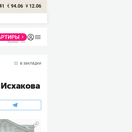
41
€
94.06
¥
12.06
в закладки
 Исхакова