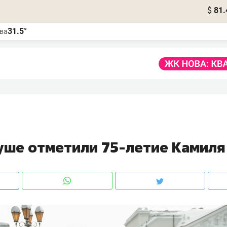
$
81.
31.5°
ва
туше отметили 75-летие Камиля