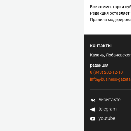
Все комментарии пуб
Редакция оставляет 
Правила модериров
контакты
Казань, Лобачевского
редакция
8 (843) 202-12-10
info@business-gazeta
вконтакте
telegram
youtube