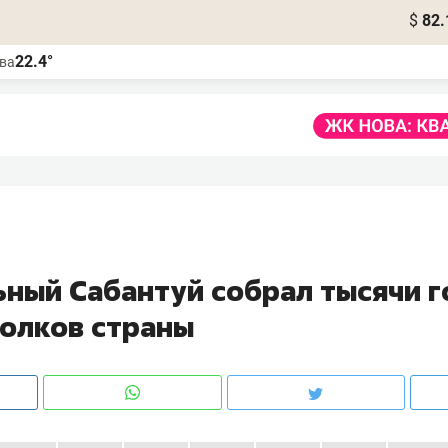
$
82.
22.4°
ва
ный Сабантуй собрал тысячи г
голков страны