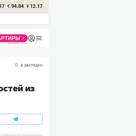
17
€
94.84
¥
12.17
в закладки
остей из