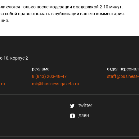
ликуются только после модерации с задержкой 2-10 минут.
за собой право отказать в публикации вашего комментария.
ания
.
 10, корпус 2
реклама
отдел персона
8 (843) 203-48-47
staff@business-
.ru
mir@business-gazeta.ru
twitter
дзен