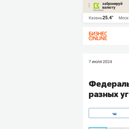
забронируй
валюту
25.4°
Казань
Моск
7 июля 2024
Федераль
разных у