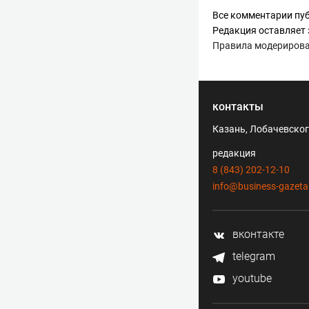
Все комментарии пуб
Редакция оставляет 
Правила модериров
контакты
Казань, Лобачевского
редакция
8 (843) 202-12-10
info@business-gazeta
вконтакте
telegram
youtube