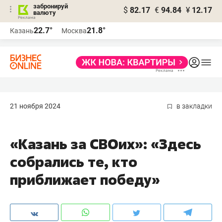
забронируй
$
82.17
€
94.84
¥
12.17
валюту
22.7°
21.8°
Казань
Москва
21 ноября 2024
в закладки
«Казань за СВОих»: «Здесь
собрались те, кто
приближает победу»