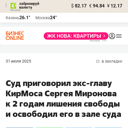
забронируй
$
82.17
€
94.84
¥
12.17
валюту
26.1°
24°
Казань
Москва
31 июля 2025
в закладки
Суд приговорил экс-главу
КирМоса Сергея Миронова
к 2 годам лишения свободы
и освободил его в зале суда