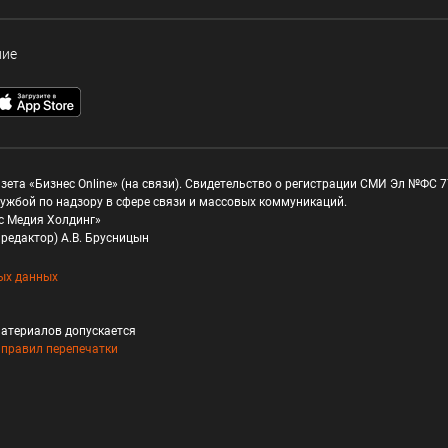
ние
зета «Бизнес Online» (на связи). Свидетельство о регистрации СМИ Эл №ФС 77
ужбой по надзору в сфере связи и массовых коммуникаций.
с Медия Холдинг»
редактор) А.В. Брусницын
ых данных
атериалов допускается
и
правил перепечатки