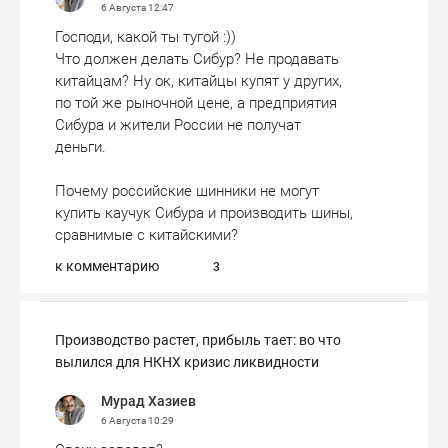
6 Августа
12:47
Господи, какой ты тугой :))
Что должен делать Сибур? Не продавать
китайцам? Ну ок, китайцы купят у других,
по той же рыночной цене, а предприятия
Сибура и жители России не получат
деньги.
Почему российские шинники не могут
купить каучук Сибура и производить шины,
сравнимые с китайскими?
к комментарию
3
Производство растет, прибыль тает: во что
вылился для НКНХ кризис ликвидности
Мурад Хазиев
6 Августа
10:29