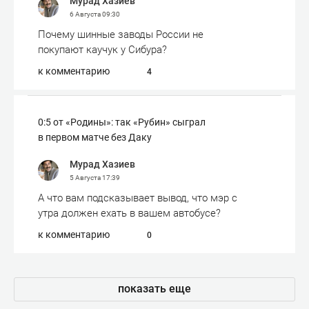
Мурад Хазиев
6 Августа
09:30
Почему шинные заводы России не
покупают каучук у Сибура?
к комментарию
4
0:5 от «Родины»: так «Рубин» сыграл
в первом матче без Даку
Мурад Хазиев
5 Августа
17:39
А что вам подсказывает вывод, что мэр с
утра должен ехать в вашем автобусе?
к комментарию
0
показать еще