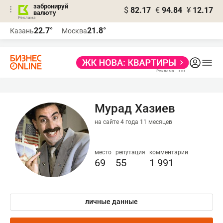
забронируй
$
82.17
€
94.84
¥
12.17
валюту
22.7°
21.8°
Казань
Москва
Мурад Хазиев
на сайте 4 года 11 месяцев
место
репутация
комментарии
69
55
1 991
личные данные