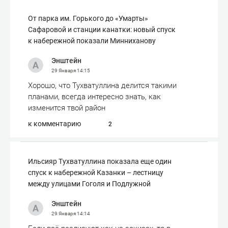
От парка им. Горького до «Умарты»
Сафаровой и станции канатки: новый спуск
к набережной показали Минниханову
Энштейн
29 Января
14:15
Хорошо, что Тухватуллина делится такими
планами, всегда интересно знать, как
изменится твой район
к комментарию
2
Ильсияр Тухватуллина показала еще один
спуск к набережной Казанки – лестницу
между улицами Гоголя и Подлужной
Энштейн
29 Января
14:14