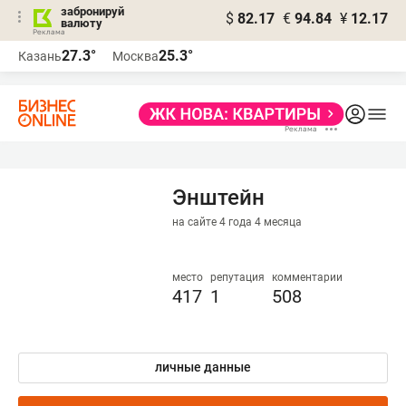
забронируй
$
82.17
€
94.84
¥
12.17
валюту
27.3°
25.3°
Казань
Москва
Энштейн
на сайте 4 года 4 месяца
место
репутация
комментарии
417
1
508
личные данные