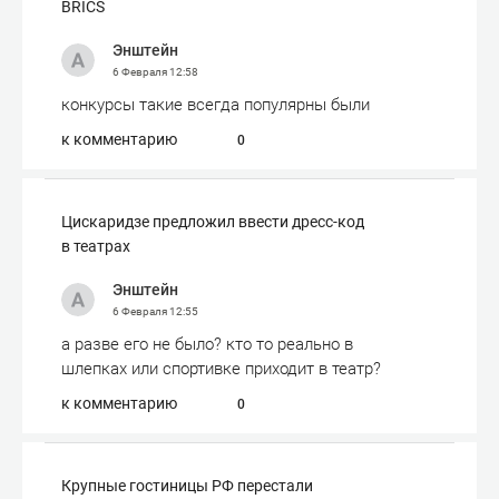
BRICS
Энштейн
6 Февраля
12:58
конкурсы такие всегда популярны были
к комментарию
0
Цискаридзе предложил ввести дресс-код
в театрах
Энштейн
6 Февраля
12:55
а разве его не было? кто то реально в
шлепках или спортивке приходит в театр?
к комментарию
0
Крупные гостиницы РФ перестали