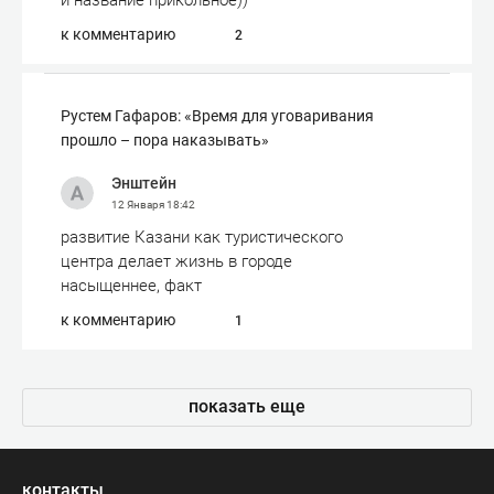
и название прикольное))
к комментарию
2
Рустем Гафаров: «Время для уговаривания
прошло – пора наказывать»
Энштейн
12 Января
18:42
развитие Казани как туристического
центра делает жизнь в городе
насыщеннее, факт
к комментарию
1
показать еще
контакты