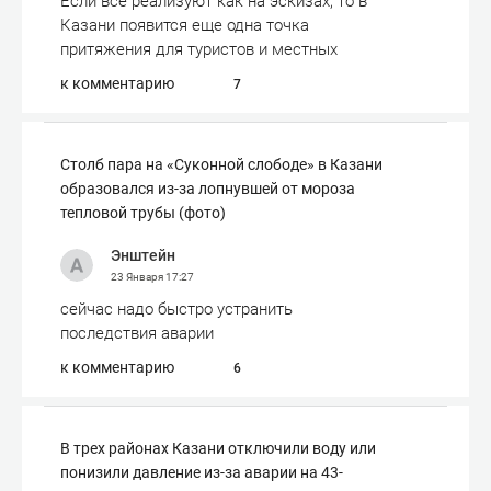
Если всё реализуют как на эскизах, то в
Казани появится еще одна точка
притяжения для туристов и местных
к комментарию
7
Столб пара на «Суконной слободе» в Казани
образовался из-за лопнувшей от мороза
тепловой трубы (фото)
Энштейн
23 Января
17:27
сейчас надо быстро устранить
последствия аварии
к комментарию
6
В трех районах Казани отключили воду или
понизили давление из-за аварии на 43-