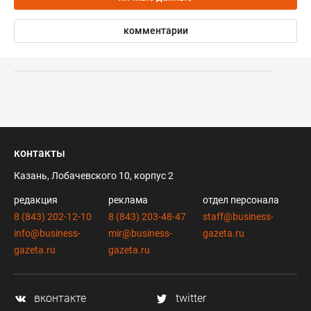
комментарии
контакты
Казань, Лобачевского 10, корпус 2
редакция
реклама
отдел персонала
8 (843) 202-12-10
8 (843) 203-48-47
staff@business-
info@business-
mir@business-
gazeta.ru
gazeta.ru
gazeta.ru
вконтакте
twitter