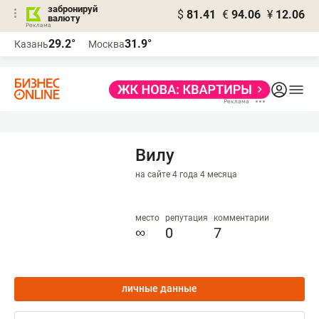
забронируй
$
81.41
€
94.06
¥
12.06
валюту
29.2°
31.9°
Казань
Москва
Вилу
на сайте 4 года 4 месяца
место
репутация
комментарии
∞
0
7
личные данные