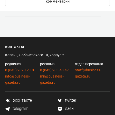
комментарии
контакты
Казань, Лобачевского 10, корпус 2
редакция
реклама
отдел персонала
8 (843) 202-12-10
8 (843) 203-48-47
staff@business-
info@business-
mir@business-
gazeta.ru
gazeta.ru
gazeta.ru
вконтакте
twitter
telegram
дзен