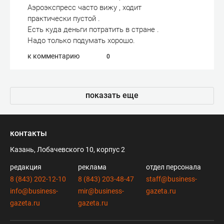
Аэроэкспресс часто вижу , ходит
практически пустой .
Есть куда деньги потратить в стране .
Надо только подумать хорошо.
к комментарию
0
показать еще
контакты
Казань, Лобачевского 10, корпус 2
редакция
реклама
отдел персонала
8 (843) 202-12-10
8 (843) 203-48-47
staff@business-
info@business-
mir@business-
gazeta.ru
gazeta.ru
gazeta.ru