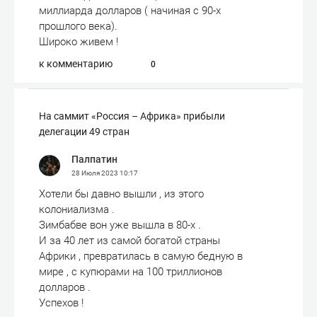
миллиарда долларов ( начиная с 90-х
прошлого века).
Широко живем !
к комментарию
0
На саммит «Россия – Африка» прибыли
делегации 49 стран
Палпатин
28 Июля 2023
10:17
Хотели бы давно вышли , из этого
колониализма .
Зимбабве вон уже вышла в 80-х .
И за 40 лет из самой богатой страны
Африки , превратилась в самую бедную в
мире , с купюрами на 100 триллионов
долларов .
Успехов !