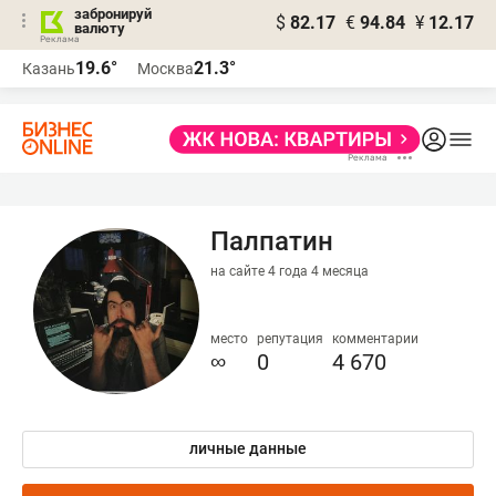
забронируй
$
82.17
€
94.84
¥
12.17
валюту
19.6°
21.3°
Казань
Москва
Палпатин
на сайте 4 года 4 месяца
место
репутация
комментарии
∞
0
4 670
личные данные