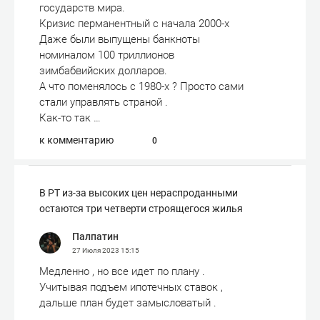
государств мира.
Кризис перманентный с начала 2000-х
Даже были выпущены банкноты
номиналом 100 триллионов
зимбабвийских долларов.
А что поменялось с 1980-х ? Просто сами
стали управлять страной .
Как-то так …
к комментарию
0
В РТ из-за высоких цен нераспроданными
остаются три четверти строящегося жилья
Палпатин
27 Июля 2023
15:15
Медленно , но все идет по плану .
Учитывая подъем ипотечных ставок ,
дальше план будет замысловатый .