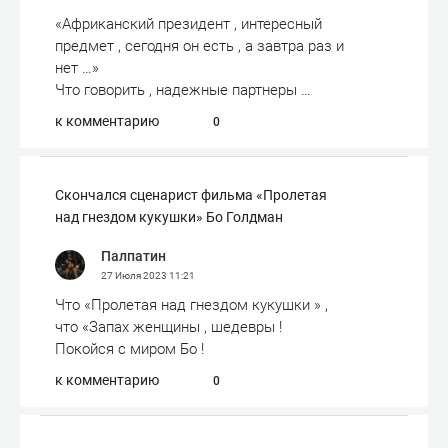
«Африканский президент , интересный
предмет , сегодня он есть , а завтра раз и
нет …»
Что говорить , надежные партнеры …
к комментарию
0
Скончался сценарист фильма «Пролетая
над гнездом кукушки» Бо Голдман
Палпатин
27 Июля 2023
11:21
Что «Пролетая над гнездом кукушки » ,
что «Запах женщины , шедевры !
Покойся с миром Бо !
к комментарию
0