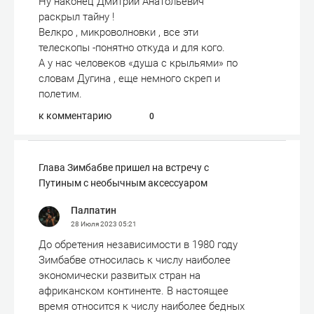
Ну наконец Дмитрий Анатольевич
раскрыл тайну !
Велкро , микроволновки , все эти
телескопы -понятно откуда и для кого.
А у нас человеков «душа с крыльями» по
словам Дугина , еще немного скреп и
полетим.
к комментарию
0
Глава Зимбабве пришел на встречу с
Путиным с необычным аксессуаром
Палпатин
28 Июля 2023
05:21
До обретения независимости в 1980 году
Зимбабве относилась к числу наиболее
экономически развитых стран на
африканском континенте. В настоящее
время относится к числу наиболее бедных