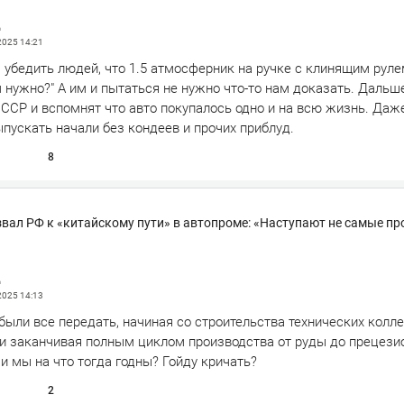
д
 2025
14:21
я убедить людей, что 1.5 атмосферник на ручке с клинящим рулем
м нужно?" А им и пытаться не нужно что-то нам доказать. Дальш
СССР и вспомнят что авто покупалось одно и на всю жизнь. Даж
пускать начали без кондеев и прочих приблуд.
8
вал РФ к «китайскому пути» в автопроме: «Наступают не самые пр
д
 2025
14:13
были все передать, начиная со строительства технических колл
 и заканчивая полным циклом производства от руды до прецези
 мы на что тогда годны? Гойду кричать?
2