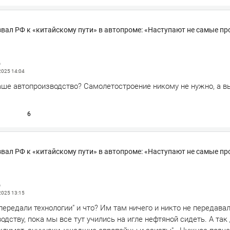
вал РФ к «китайскому пути» в автопроме: «Наступают не самые пр
д
 2025
14:04
аше автопроизводство? Самолетостроение никому не нужно, а в
6
вал РФ к «китайскому пути» в автопроме: «Наступают не самые пр
д
 2025
13:15
передали технологии" и что? Им там ничего и никто не передавал
одству, пока мы все тут учились на игле нефтяной сидеть. А так 