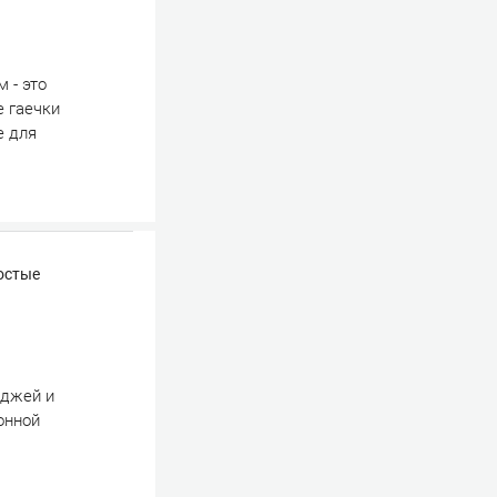
 - это
е гаечки
е для
остые
еджей и
онной