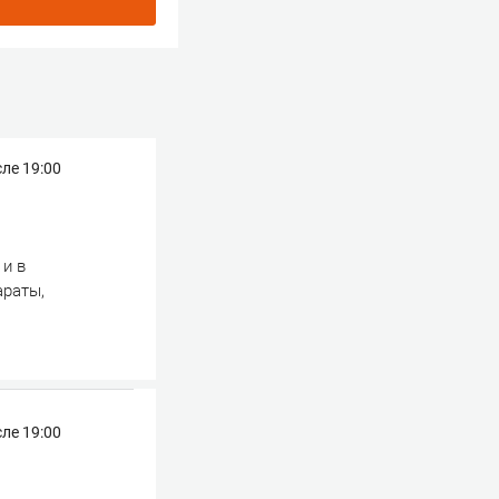
ле 19:00
 и в
араты,
ле 19:00