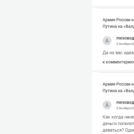
Армия России н
Путина на «Вал
mexово
3 Октября 2
Да из вас иде
к комментарию
Армия России н
Путина на «Вал
mexово
3 Октября 2
Как когда нане
деньги попилит
деваться? Один