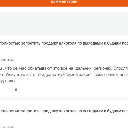
комментарии
 полностью запретить продажу алкоголя по выходным и будням пос
д
 2025
15:53
 , что сейчас обкатывают это все на "дальних" регионах. Опосля
, Удмуртию и т.д. И здравствуй "сухой закон" , самогонные апп
од полы...
5
 полностью запретить продажу алкоголя по выходным и будням пос
д
 2025
15:50