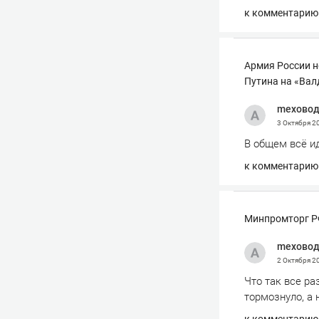
к комментарию
Армия России н
Путина на «Вал
mexово
3 Октября 2
В общем всё иде
к комментарию
Минпромторг РФ
mexово
2 Октября 2
Что так все ра
тормознуло, а 