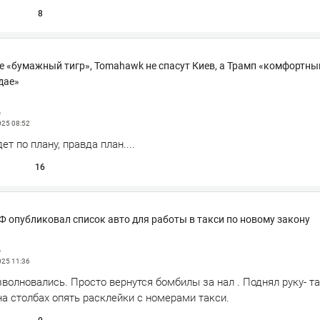
8
е «бумажный тигр», Tomahawk не спасут Киев, а Трамп «комфортны
дае»
д
025
08:52
т по плану, правда план....
16
 опубликовал список авто для работы в такси по новому закону
д
025
11:36
зволновались. Просто вернутся бомбилы за нал . Поднял руку- т
на столбах опять расклейки с номерами такси.