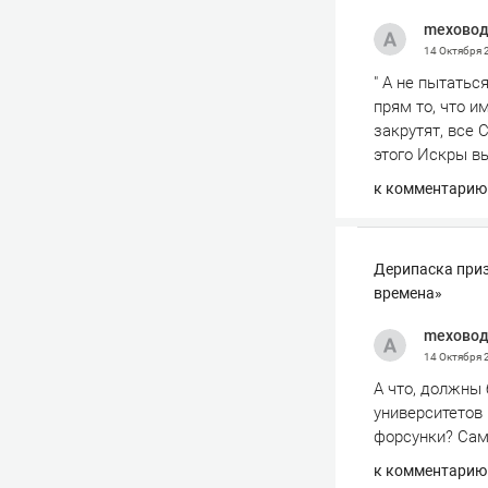
mexово
14 Октября
" А не пытатьс
прям то, что и
закрутят, все 
этого Искры вы
к комментарию
Дерипаска приз
времена»
mexово
14 Октября
А что, должны 
университетов
форсунки? Сами
к комментарию