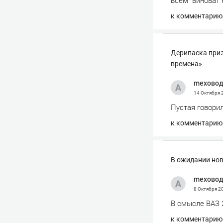
всем "виноват 
к комментарию
Дерипаска приз
времена»
mexово
14 Октября
Пустая говори
к комментарию
В ожидании нов
mexово
8 Октября 2
В смысле ВАЗ 2
к комментарию