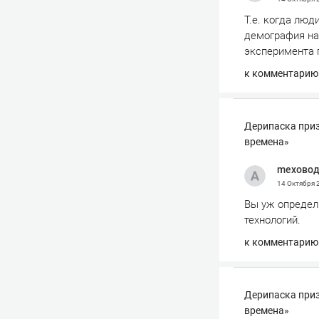
Т.е. когда люд
демография на 
эксперимента 
к комментарию
Дерипаска приз
времена»
mexово
14 Октября
Вы уж определи
технологий.
к комментарию
Дерипаска приз
времена»