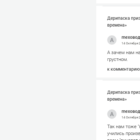
Дерипаска приз
времена»
mexово
14 Октября
А зачем нам н
грустном.
к комментарию
Дерипаска приз
времена»
mexово
14 Октября
Так нам тоже "
учились произв