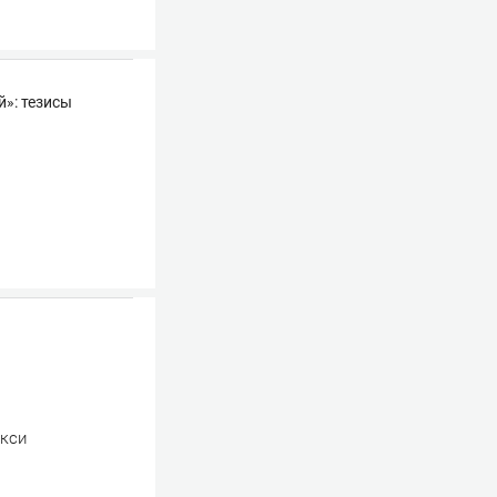
й»: тезисы
акси