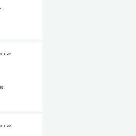
 ,
остые
не
остые