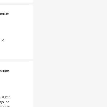
остые
ы о
остые
, сами
да, во