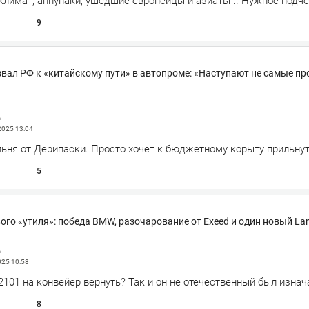
климат, аннунаки, ушедшие европейцы и азиаты".. Нужное подче
9
вал РФ к «китайскому пути» в автопроме: «Наступают не самые пр
д
 2025
13:04
льня от Дерипаски. Просто хочет к бюджетному корыту прильнут
5
ого «утиля»: победа BMW, разочарование от Exeed и один новый La
д
025
10:58
101 на конвейер вернуть? Так и он не отечественный был изнач
8