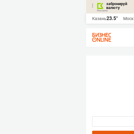
забронируй
валюту
23.5°
Казань
Моск