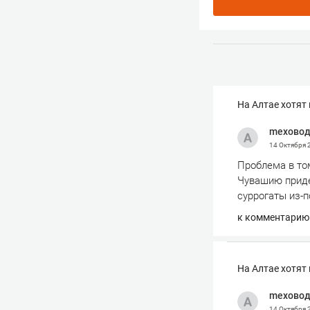
На Алтае хотят
mexово
14 Октября
Проблема в том
Чувашию придет
суррогаты из-п
к комментарию
На Алтае хотят
mexово
14 Октября