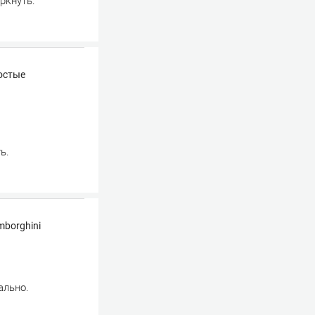
ркнуть.
остые
ь.
mborghini
ально.