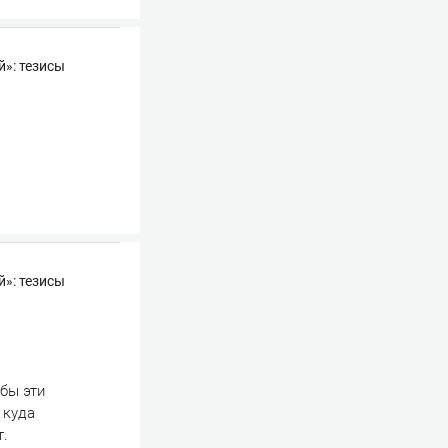
й»: тезисы
й»: тезисы
обы эти
 куда
т.