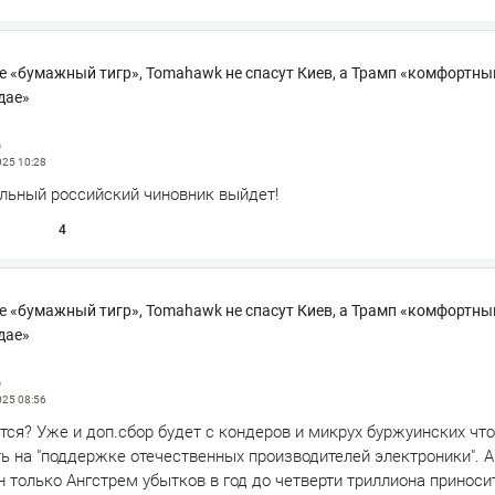
е «бумажный тигр», Tomahawk не спасут Киев, а Трамп «комфортны
дае»
д
025
10:28
альный российский чиновник выйдет!
4
е «бумажный тигр», Tomahawk не спасут Киев, а Трамп «комфортны
дае»
д
025
08:56
тся? Уже и доп.сбор будет с кондеров и микрух буржуинских чт
ь на "поддержке отечественных производителей электроники". А
 только Ангстрем убытков в год до четверти триллиона приноси