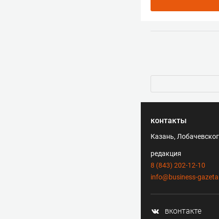
контакты
Казань, Лобачевского
редакция
8 (843) 202-12-10
info@business-gazeta
вконтакте