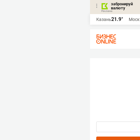
забронируй
валюту
21.9°
Казань
Моск