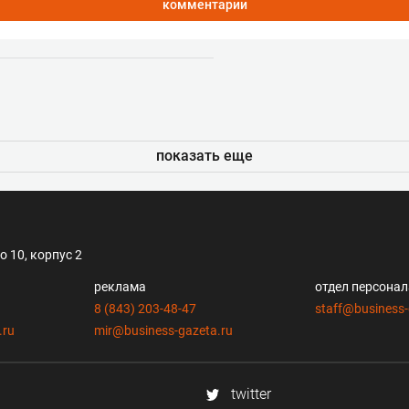
комментарии
показать еще
 10, корпус 2
реклама
отдел персона
8 (843) 203-48-47
staff@business-
.ru
mir@business-gazeta.ru
twitter