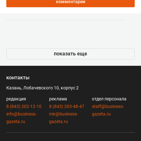
комментарии
показать еще
контакты
Казань, Лобачевского 10, корпус 2
редакция
реклама
отдел персонала
8 (843) 202-12-10
8 (843) 203-48-47
staff@business-
info@business-
mir@business-
gazeta.ru
gazeta.ru
gazeta.ru