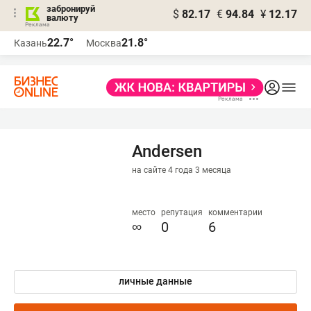
забронируй
$
82.17
€
94.84
¥
12.17
валюту
22.7°
21.8°
Казань
Москва
Andersen
на сайте 4 года 3 месяца
место
репутация
комментарии
∞
0
6
личные данные