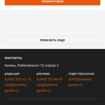
комментарии
показать еще
контакты
Казань, Лобачевского 10, корпус 2
редакция
реклама
отдел персонала
8 (843) 202-12-10
8 (843) 203-48-47
staff@business-
info@business-
mir@business-
gazeta.ru
gazeta.ru
gazeta.ru