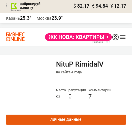
забронируй
$
82.17
€
94.84
¥
12.17
валюту
25.3°
23.9°
Казань
Москва
NituP RimidalV
на сайте 4 года
место
репутация
комментарии
∞
0
7
личные данные