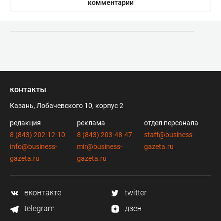
комментарии
контакты
Казань, Лобачевского 10, корпус 2
редакция
реклама
отдел персонала
8 (843) 202-12-10
8 (843) 203-48-47
staff@business-
info@business-
mir@business-
gazeta.ru
gazeta.ru
gazeta.ru
вконтакте
twitter
telegram
дзен