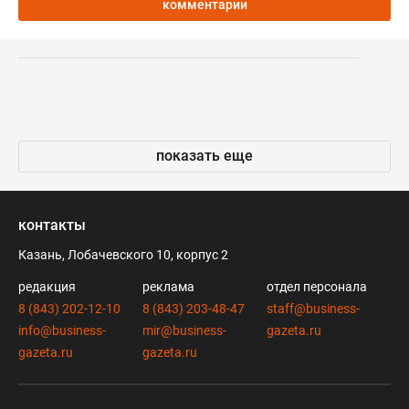
комментарии
показать еще
контакты
Казань, Лобачевского 10, корпус 2
редакция
реклама
отдел персонала
8 (843) 202-12-10
8 (843) 203-48-47
staff@business-
info@business-
mir@business-
gazeta.ru
gazeta.ru
gazeta.ru