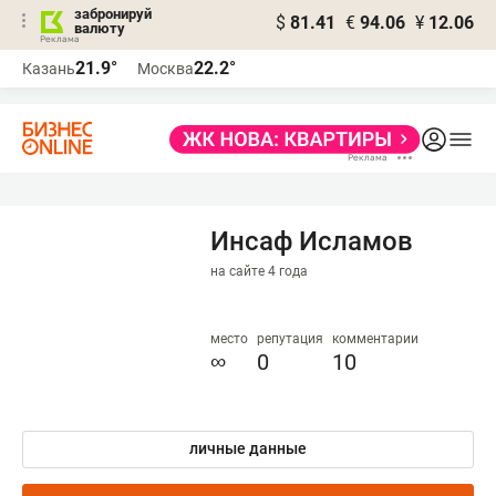
забронируй
$
81.41
€
94.06
¥
12.06
валюту
21.9°
22.2°
Казань
Москва
Инсаф Исламов
на сайте 4 года
место
репутация
комментарии
∞
0
10
личные данные