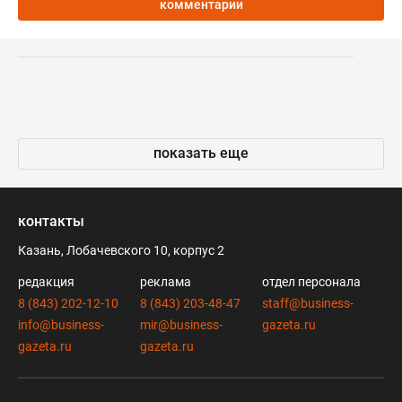
комментарии
показать еще
контакты
Казань, Лобачевского 10, корпус 2
редакция
реклама
отдел персонала
8 (843) 202-12-10
8 (843) 203-48-47
staff@business-
info@business-
mir@business-
gazeta.ru
gazeta.ru
gazeta.ru