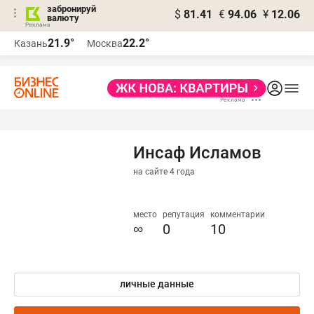
забронируй
$
81.41
€
94.06
¥
12.06
валюту
21.9°
22.2°
Казань
Москва
Инсаф Исламов
на сайте 4 года
место
репутация
комментарии
∞
0
10
личные данные