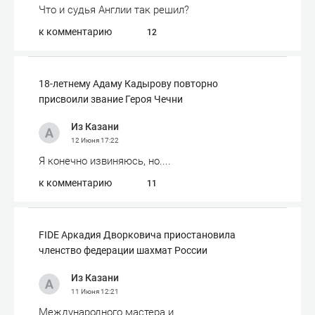
Что и судья Англии так решил?
к комментарию
12
18-летнему Адаму Кадырову повторно
присвоили звание Героя Чечни
Из Казани
12 Июня
17:22
Я конечно извиняюсь, но....
к комментарию
11
FIDE Аркадия Дворковича приостановила
членство федерации шахмат России
Из Казани
11 Июня
12:21
Международного мастера и