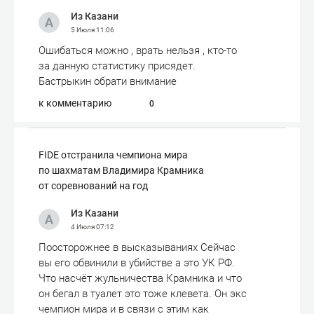
Из Казани
5 Июля
11:06
Ошибаться можно , врать нельзя , кто-то
за данную статистику присядет.
Бастрыкин обрати внимание
к комментарию
0
FIDE отстранила чемпиона мира
по шахматам Владимира Крамника
от соревнований на год
Из Казани
4 Июля
07:12
Поосторожнее в высказываниях Сейчас
вы его обвинили в убийстве а это УК РФ.
Что насчёт жульничества Крамника и что
он бегал в туалет это тоже клевета. Он экс
чемпион мира и в связи с этим как