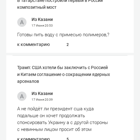
В Татарстане построили первый в России
композитный мост
Из Казани
17 Июня
20:53
Готовы пить воду с примесью полимеров,?
к комментарию
2
Трамп: США хотели бы заключить с Россией
и Китаем соглашение о сокращении ядерных
арсеналов
Из Казани
17 Июня
20:39
А не пойдёт ли президент сша куда
подальше он хочет продолжать
спонсировать Украину а с другой стороны
с невинным лицом просит об этом
к комментарию
5