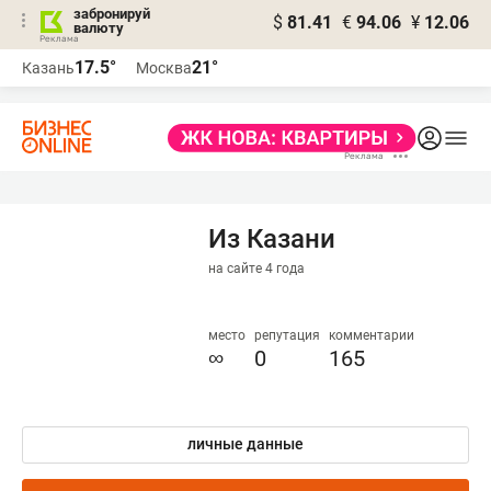
забронируй
$
81.41
€
94.06
¥
12.06
валюту
17.5°
21°
Казань
Москва
Из Казани
на сайте 4 года
место
репутация
комментарии
∞
0
165
личные данные