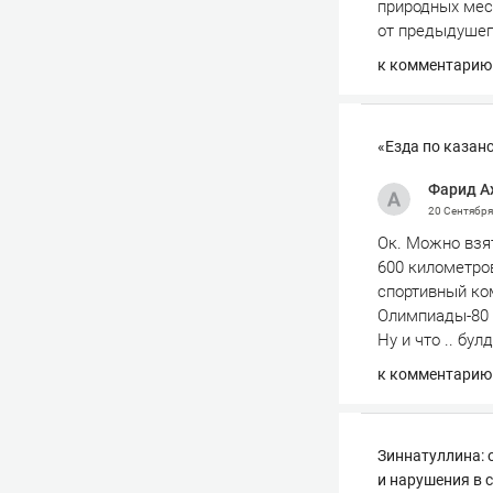
природных мест
от предыдушег
к комментарию
«Езда по казан
Фарид А
20 Сентябр
Ок. Можно взя
600 километро
спортивный ко
Олимпиады-80 
Ну и что .. бул
к комментарию
Зиннатуллина: 
и нарушения в 