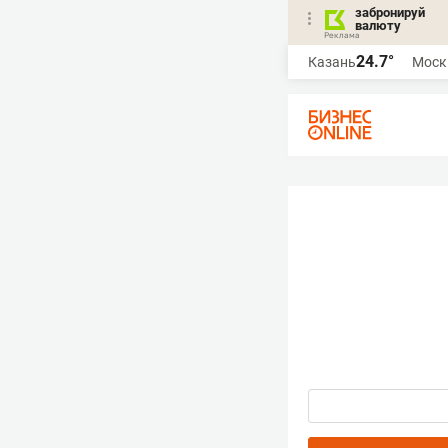
забронируй
валюту
24.7°
Казань
Моск