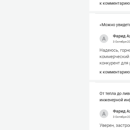
к комментарию
«Можно увидеть
Фарид А
3 Октября 2
Надеюсь, горн
коммерческий 
конкурент для 
к комментарию
От тепла до ли
инженерной ин
Фарид А
3 Октября 2
Уверен, застр