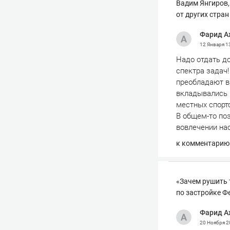
Вадим Янгиров, 
от других стран
Фарид А
12 Января
1
Надо отдать до
спектра задач!
преобладают вы
вкладывались в
местных спортс
В общем-то поэ
вовлечении нас
к комментарию
«Зачем рушить 
по застройке Ф
Фарид А
20 Ноября 