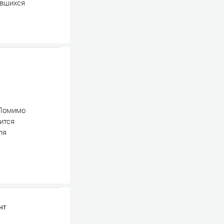
авшихся
 Помимо
ится
ля
нт