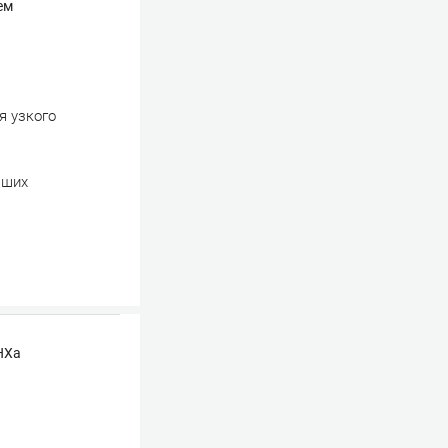
ем
я узкого
аших
НХа