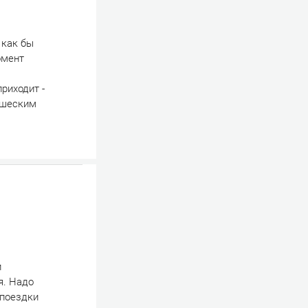
 как бы
омент
риходит -
ношеским
и
я. Надо
 поездки