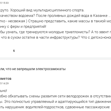
25
15:33
 круто. Хороший вид мультидисциплинного спорта.
 качеством водоема? После проливных дождей вода в Казанке ..
гко - несвежая ) Страшно представить, какие массы в такиой м
нку с ферм и предприятий!
 бы узнать, где тренируются молодые триатлонисты? А то эвент п
А что в сухом остатке в части инфраструктуры? Что с детско-ю
6
или, что не запрещали электросамокаты
хметов
25
14:29
ьно!
обно обкатывать схемы развития сети велодорожек в отсутстви
ы. Это полностью управляемый и адаптирующийся тип движени
ать нарушения: водителей-подростков, сдвоенные пассажирские