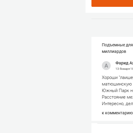
Подъемные для 
миллиардов
Фарид А
13 Января
1
Хороши "лаишев
матюшинскую б
Южный Парк ни
Расстояние меж
Интересно, дел
к комментарию