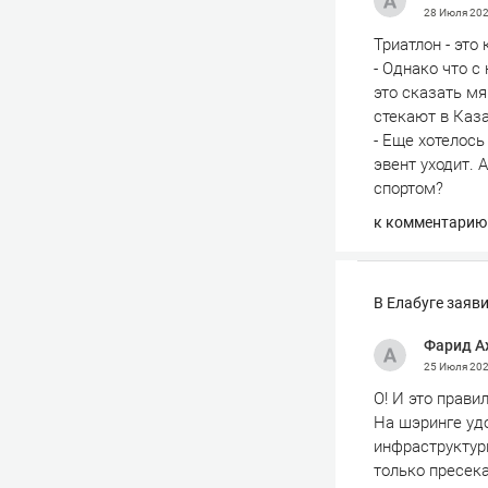
28 Июля 20
Триатлон - это
- Однако что с
это сказать мя
стекают в Каза
- Еще хотелось
эвент уходит. 
спортом?
к комментарию
В Елабуге заяв
Фарид А
25 Июля 20
О! И это правил
На шэринге уд
инфраструктур
только пресек