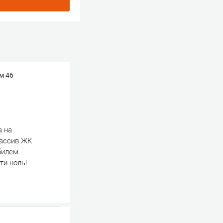
м 46
а на
массив ЖК
билем.
ти ноль!