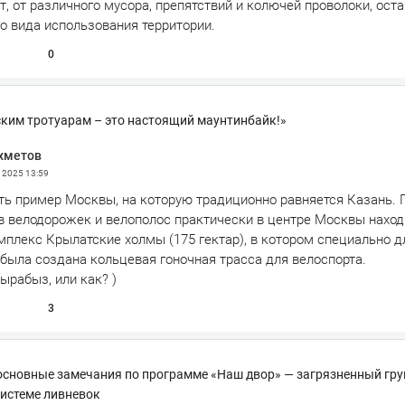
, от различного мусора, препятствий и колючей проволоки, ост
о вида использования территории.
0
ским тротуарам – это настоящий маунтинбайк!»
хметов
я 2025
13:59
ть пример Москвы, на которую традиционно равняется Казань.
в велодорожек и велополос практически в центре Москвы наход
мплекс Крылатские холмы (175 гектар), в котором специально д
была создана кольцевая гоночная трасса для велоспорта.
дырабыз, или как? )
3
основные замечания по программе «Наш двор» — загрязненный гру
системе ливневок