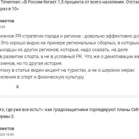
Timerman: «В России бегает 1,5 процента от всего населения. Отста
 раз в 10»
хметов
3:09
лжное PR-стратегии города и региона - довольно эффективно дл
 Это хорошо видно на примере региональных сборных, в которых
ходцы из других регионов, которые, надо сказать, на деле
 развитие спорта, а не в условный PR. Что же о демотивации е
менов, но то другая история.
тому в статье виден акцент на туристах, а не о широких мерах
еления в спорт и физическую культуру.
0
то, где уже все есть?»: как градозащитники торпедируют планы СИ
ермы-2
хметов
2025
16:36