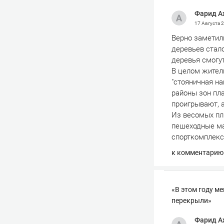
Фарид А
17 Августа 
Верно заметили
деревьев стал
деревья смогу
В целом жители
"стояничная на
районы зон пл
проигрывают, а
Из весомых пл
пешеходные ма
спорткомплекс
к комментарию
«В этом году м
перекрыли»
Фарид А