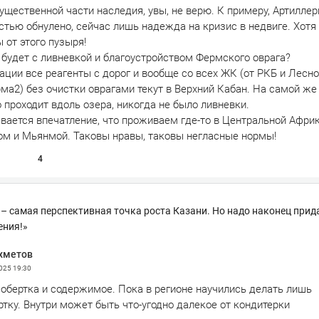
ущественной части наследия, увы, не верю. К примеру, Артилле
стью обнулено, сейчас лишь надежда на кризис в недвиге. Хотя
 от этого пузыря!
 будет с ливневкой и благоустройством Фермского оврага?
ации все реагенты с дорог и вообще со всех ЖК (от РКБ и Лесно
ма2) без очистки оврагами текут в Верхний Кабан. На самой же
о проходит вдоль озера, никогда не было ливневки.
вается впечатление, что проживаем где-то в Центральной Афри
м и Мьянмой. Таковы нравы, таковы негласные нормы!
4
– самая перспективная точка роста Казани. Но надо наконец прид
ения!»
хметов
2025
19:30
 обертка и содержимое. Пока в регионе научились делать лишь
тку. Внутри может быть что-угодно далекое от кондитерки