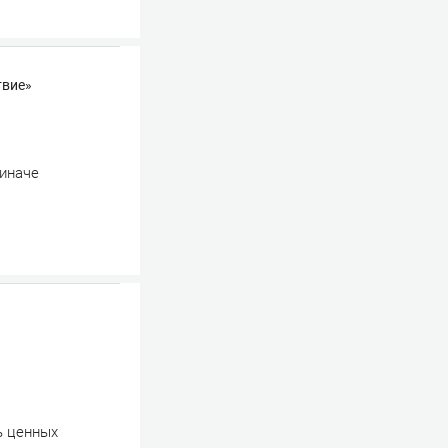
твие»
 иначе
ь ценных