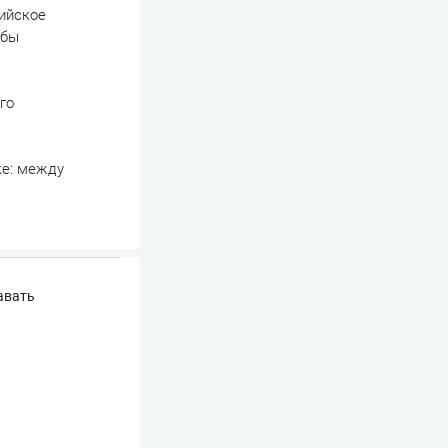
рийское
 бы
го
ке: между
авать