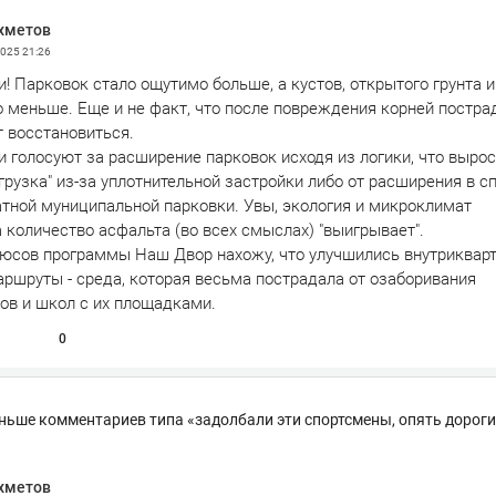
хметов
2025
21:26
! Парковок стало ощутимо больше, а кустов, открытого грунта и
о меньше. Еще и не факт, что после повреждения корней постр
т восстановиться.
 голосуют за расширение парковок исходя из логики, что выро
грузка" из-за уплотнительной застройки либо от расширения в 
атной муниципальной парковки. Увы, экология и микроклимат
 количество асфальта (во всех смыслах) "выигрывает".
юсов программы Наш Двор нахожу, что улучшились внутриквар
ршруты - среда, которая весьма пострадала от озаборивания
ов и школ с их площадками.
0
еньше комментариев типа «задолбали эти спортсмены, опять дороги
хметов