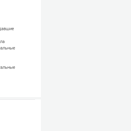
адавшие
сла
спальные
тальные