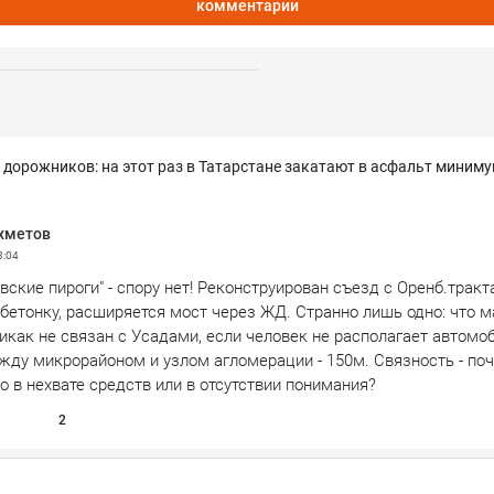
комментарии
дорожников: на этот раз в Татарстане закатают в асфальт миниму
хметов
8:04
ские пироги" - спору нет! Реконструирован съезд с Оренб.тракт
етонку, расширяется мост через ЖД. Странно лишь одно: что 
как не связан с Усадами, если человек не располагает автомо
ду микрорайоном и узлом агломерации - 150м. Связность - поч
о в нехвате средств или в отсутствии понимания?
2