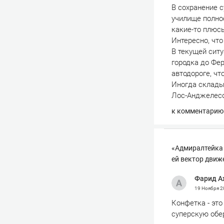
В сохранение с
училище полно
какие-то плюсы
Интересно, что
В текущей ситу
городка до Фер
автодороге, чт
Иногда склады
Лос-Анджелесо
к комментарию
«Адмиралтейка 
ей вектор движ
Фарид А
19 Ноября 
Конфетка - это
суперскую обер