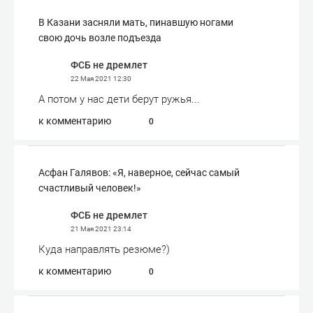
В Казани засняли мать, пинавшую ногами
свою дочь возле подъезда
ФСБ не дремлет
22 Мая 2021
12:30
А потом у нас дети берут ружья...
к комментарию
0
Асфан Галявов: «Я, наверное, сейчас самый
счастливый человек!»
ФСБ не дремлет
21 Мая 2021
23:14
Куда направлять резюме?)
к комментарию
0