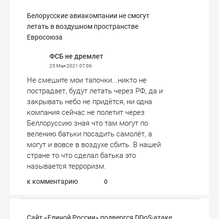
Белорусские авиакомпании не смогут
летать в воздушном пространстве
Евросоюза
ФСБ не дремлет
25 Мая 2021
07:06
Не смешите мои тапочки...никто не
пострадает, будут летать через РФ, да и
закрывать небо не придётся, ни одна
компания сейчас не полетит через
Беллоруссию зная что там могут по
велению батьки посадить самолёт, а
могут и вовсе в воздухе сбить. В нашей
стране то что сделал батька это
называется терроризм.
к комментарию
0
Сайт «Единой России» подвергся DDoS-атаке