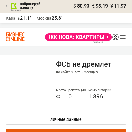
забронируй
$
80.93
€
93.19
¥
11.97
валюту
21.1°
25.8°
Казань
Москва
ФСБ не дремлет
на сайте 9 лет 8 месяцев
место
репутация
комментарии
∞
0
1 896
личные данные