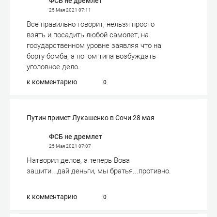
ФСБ не дремлет
25 Мая 2021
07:11
Все правильно говорит, нельзя просто
взять и посадить любой самолет, на
государственном уровне заявляя что на
борту бомба, а потом типа возбуждать
уголовное дело.
к комментарию
0
Путин примет Лукашенко в Сочи 28 мая
ФСБ не дремлет
25 Мая 2021
07:07
Натворил делов, а теперь Вова
защити...дай деньги, мы братья...противно.
к комментарию
0