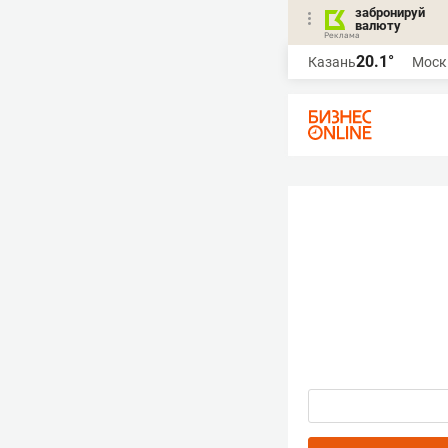
забронируй
валюту
20.1°
Казань
Моск