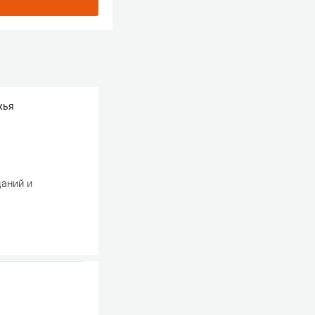
жья
даний и