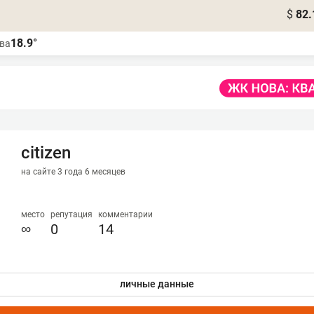
$
82.
18.9°
ва
сitizen
на сайте 3 года 6 месяцев
место
репутация
комментарии
∞
0
14
личные данные