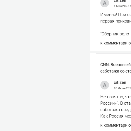
сitizen
1 Мая 2025
Именно! При со
первая приходи
"Сборник золот
к комментарию
CNN: Военные б
саботажа со ст
сitizen
10 Июля 20
Не понятно, чт
России»". В ст
саботажа сред
Как Россия мож
к комментарию