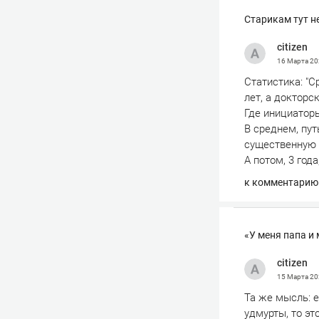
Старикам тут н
сitizen
16 Марта 2
Статистика: "
лет, а докторск
Где инициатор
В среднем, пут
существенную 
А потом, 3 года
к комментарию
«У меня папа и 
сitizen
15 Марта 2
Та же мысль: е
удмурты, то это