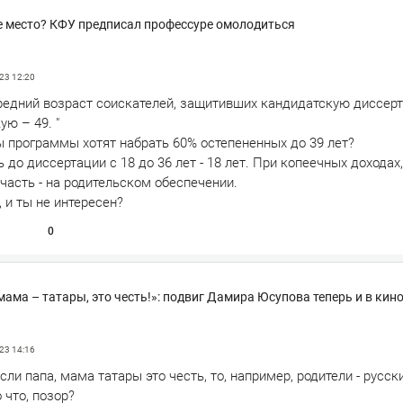
е место? КФУ предписал профессуре омолодиться
023
12:20
Средний возраст соискателей, защитивших кандидатскую диссерт
ую – 49. "
ы программы хотят набрать 60% остепененных до 39 лет?
ь до диссертации с 18 до 36 лет - 18 лет. При копеечных доходах,
часть - на родительском обеспечении.
, и ты не интересен?
0
мама – татары, это честь!»: подвиг Дамира Юсупова теперь и в кин
023
14:16
сли папа, мама татары это честь, то, например, родители - русск
 что, позор?