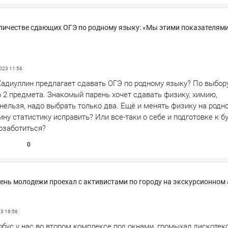
личестве сдающих ОГЭ по родному языку: «Мы этими показателям
2023
11:56
Хадиуллин предлагает сдавать ОГЭ по родному языку? По выбо
 2 предмета. Знакомый парень хочет сдавать физику, химию,
нельзя, надо выбрать только два. Ещё и менять физику на родн
ну статистику исправить? Или все-таки о себе и подготовке к 
озаботиться?
0
ень молодежи проехал с активистами по городу на экскурсионном 
23
18:56
обус у нас во втором комплексе под окнами, громыхал дискотеко