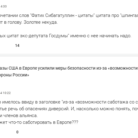
14:33
четании слов "Фатих Сибагатуллин - цитаты" цитата про "шпинга
т в голову. Золотее некуда.
ых цитат экс-депутата Госдумы" именно с нее начинать надо.
14
азы США в Европе усилили меры безопасности из-за «возможности
ороны России»
24
10:22
о имелось ввиду в заголовке "из-за «возможности саботажа со 
атье речь об опасениях диверсий. И, насколько можно понять, по
и членов альянса.
ет что-то саботировать в Европе???
0