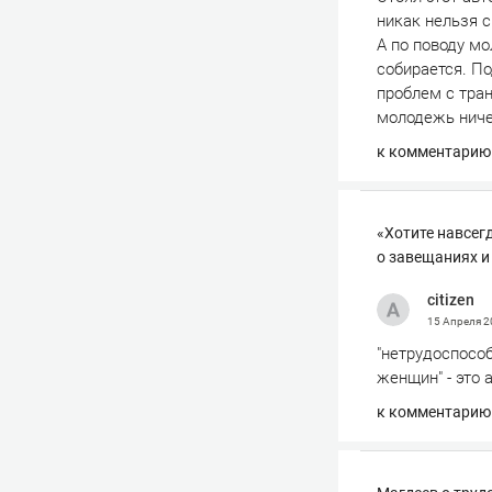
никак нельзя 
А по поводу мо
собирается. По
проблем с тра
молодежь ниче
к комментарию
«Хотите навсег
о завещаниях и
сitizen
15 Апреля 
"нетрудоспособ
женщин" - это 
к комментарию