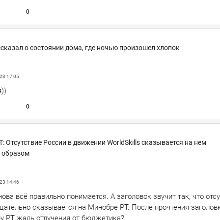
0
сказал о состоянии дома, где ночью произошел хлопок
023
17:05
))
0
 Отсутствие России в движении WorldSkills сказывается на нем
 образом
023
14:46
ова всё правильно понимается. А заголовок звучит так, что отс
рицательно сказывается на Минобре РТ. После прочтения заголов
у РТ жаль отлучения от бюджетика?