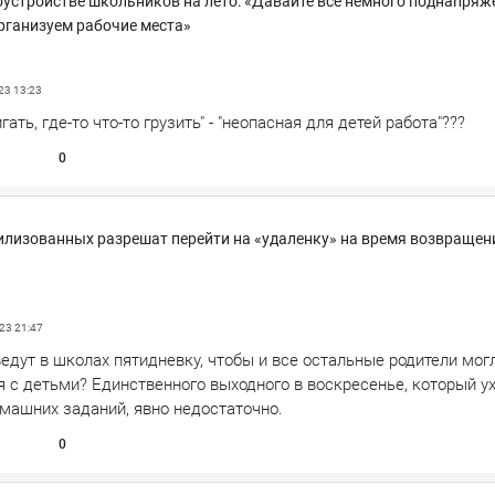
оустройстве школьников на лето: «Давайте все немного поднапряж
организуем рабочие места»
023
13:23
гать, где-то что-то грузить" - "неопасная для детей работа"???
0
илизованных разрешат перейти на «удаленку» на время возвращен
023
21:47
ведут в школах пятидневку, чтобы и все остальные родители мог
 с детьми? Единственного выходного в воскресенье, который ух
машних заданий, явно недостаточно.
0