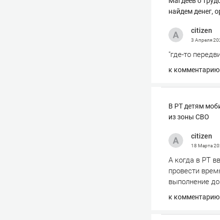
Магдеев о труд
найдем денег, 
сitizen
3 Апреля 2
"где-то передви
к комментарию
В РТ детям моб
из зоны СВО
сitizen
18 Марта 2
А когда в РТ в
провести время
выполнение до
к комментарию