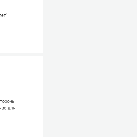
лет"
стороны
чве для