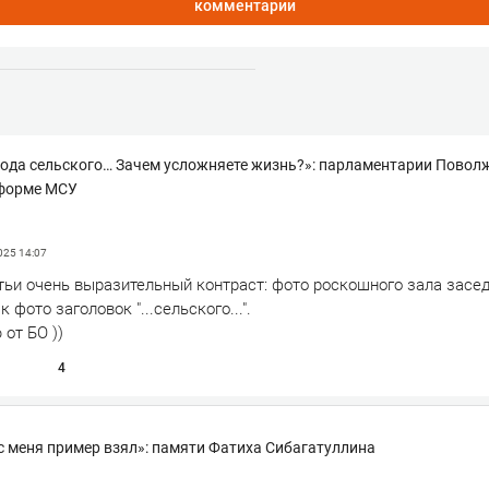
комментарии
рода сельского… Зачем усложняете жизнь?»: парламентарии Повол
еформе МСУ
2025
14:07
тьи очень выразительный контраст: фото роскошного зала засе
фото заголовок "...сельского...".
от БО ))
4
 с меня пример взял»: памяти Фатиха Сибагатуллина