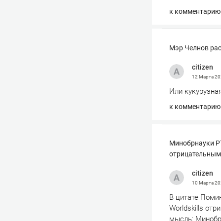
к комментарию
Мэр Челнов рас
сitizen
12 Марта 2
Или кукурузная
к комментарию
Минобрнауки РТ:
отрицательным
сitizen
10 Марта 2
В цитате Помин
Worldskills от
мысль: Минобр