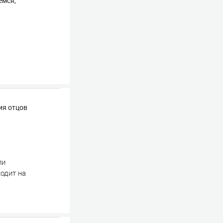
емся,
ия отцов
ли
одит на