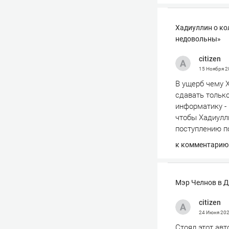
Хадиуллин о ко
недовольны»
сitizen
15 Ноября 
В ущерб чему 
сдавать только
информатику - 
чтобы Хадиулли
поступлению п
к комментарию
Мэр Челнов в Д
сitizen
24 Июня 20
Стоял этот авт