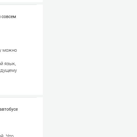
и совсем
ру можно
ой язык,
будущему
автобусе
й. Что,