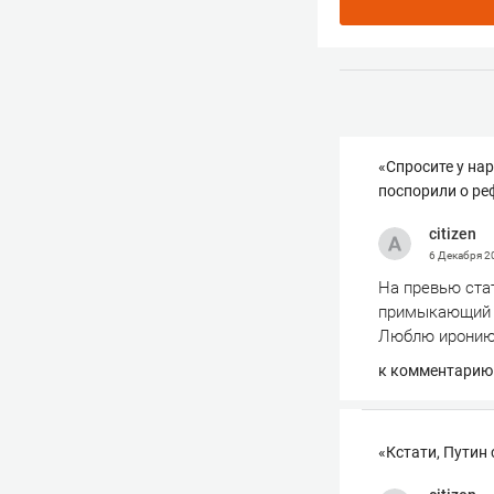
«Спросите у на
поспорили о р
сitizen
6 Декабря 
На превью ста
примыкающий к 
Люблю иронию 
к комментарию
«Кстати, Путин