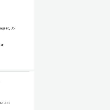
ацию, 36
 а
о
ие или