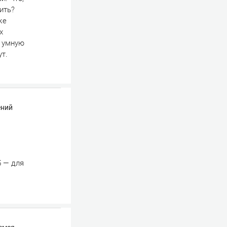
ить?
же
х
, умную
т.
ений
5 — для