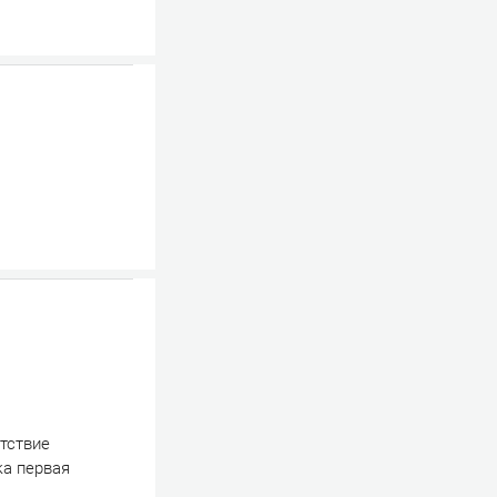
утствие
ка первая