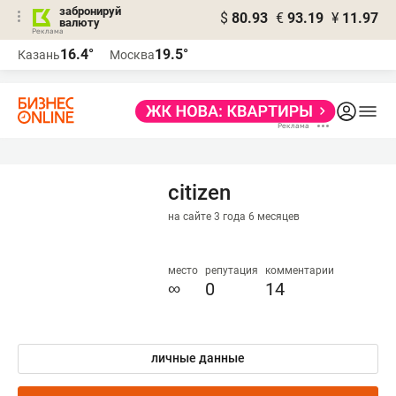
забронируй
$
80.93
€
93.19
¥
11.97
валюту
16.4°
19.5°
Казань
Москва
сitizen
на сайте 3 года 6 месяцев
место
репутация
комментарии
∞
0
14
личные данные