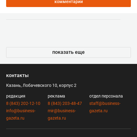
комментарии
показать еще
контакты
Казань, Лобачевского 10, корпус 2
редакция
реклама
отдел персонала
8 (843) 202-12-10
8 (843) 203-48-47
staff@business-
info@business-
mir@business-
gazeta.ru
gazeta.ru
gazeta.ru