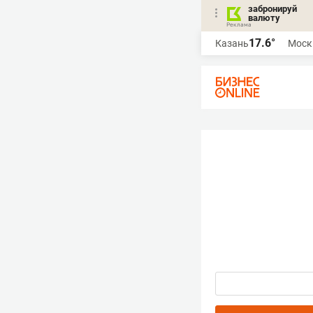
забронируй
валюту
17.6°
Казань
Моск