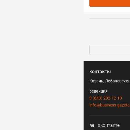
контакты
Казань, Лобачевского
редакция
8 (843) 202-12-10
info@business-gazeta
вконтакте