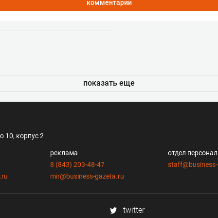
комментарии
показать еще
 10, корпус 2
реклама
отдел персона
8 (843) 203-48-47
staff@business-
.ru
mir@business-gazeta.ru
twitter