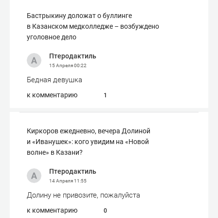
Бастрыкину доложат о буллинге
в Казанском медколледже – возбуждено
уголовное дело
Птеродактиль
15 Апреля
00:22
Бедная девушка
к комментарию
1
Киркоров ежедневно, вечера Долиной
и «Иванушек»: кого увидим на «Новой
волне» в Казани?
Птеродактиль
14 Апреля
11:55
Долину не привозите, пожалуйста
к комментарию
0