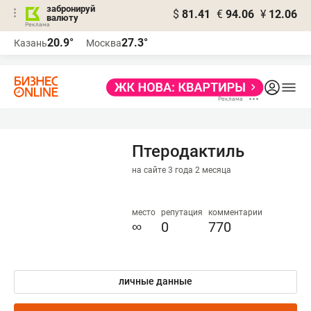
забронируй
$
81.41
€
94.06
¥
12.06
валюту
20.9°
27.3°
Казань
Москва
Птеродактиль
на сайте 3 года 2 месяца
место
репутация
комментарии
∞
0
770
личные данные