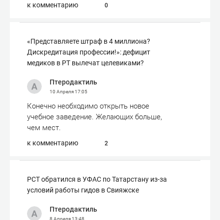
к комментарию
0
«Представляете штраф в 4 миллиона?
Дискредитация профессии!»: дефицит
медиков в РТ вылечат целевиками?
Птеродактиль
10 Апреля
17:05
Конечно необходимо открыть новое
учебное заведение. Желающих больше,
чем мест.
к комментарию
2
РСТ обратился в УФАС по Татарстану из-за
условий работы гидов в Свияжске
Птеродактиль
8 Апреля
13:48