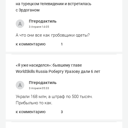
на турецком телевидении и встретилась
с Эрдоганом
Птеродактиль
3 Апреля
14:05
А что они все как гробовщики одеты?
к комментарию
1
«Я уже насиделся»: бывшему главе
WorldSkills Russia Роберту Уразову дали 6 лет
Птеродактиль
3 Апреля
05:33
Украли 168 млн, а штраф по 500 тысяч.
Прибыльно то как.
к комментарию
3