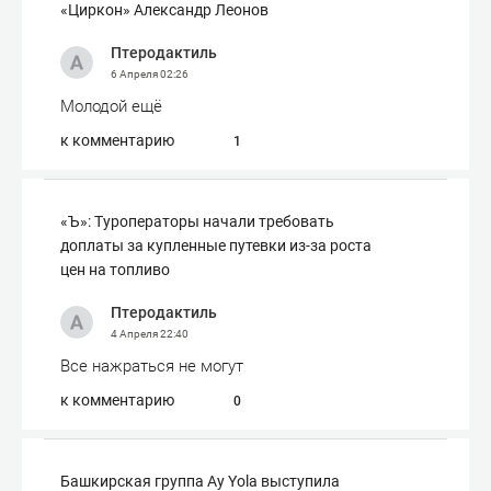
«Циркон» Александр Леонов
Птеродактиль
6 Апреля
02:26
Молодой ещё
к комментарию
1
«Ъ»: Туроператоры начали требовать
доплаты за купленные путевки из-за роста
цен на топливо
Птеродактиль
4 Апреля
22:40
Все нажраться не могут
к комментарию
0
Башкирская группа Ay Yola выступила