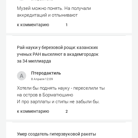
Музей можно понять. На получали
аккредитаций и отлынивают
к комментарию
1
Рай науки у березовой рощи: казанских
ученых РАН выселяют в академгородок
за 34 миллиарда
Птеродактиль
8 Апреля
12:09
Хотели бы поднять науку - переселили ты
на остров в Борматюшино
И про зарплаты и стипы не забыли бы.
к комментарию
2
Умер создатель гиперзвуковой ракеты