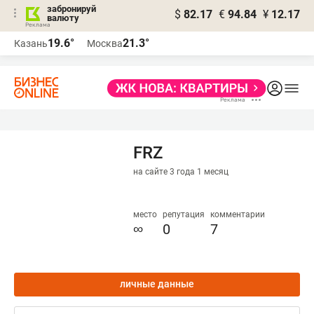
забронируй
$
82.17
€
94.84
¥
12.17
валюту
19.6°
21.3°
Казань
Москва
FRZ
на сайте 3 года 1 месяц
место
репутация
комментарии
∞
0
7
личные данные