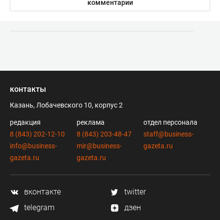
комментарии
контакты
Казань, Лобачевского 10, корпус 2
редакция
реклама
отдел персонала
8 (843) 202-12-10
8 (843) 203-48-47
staff@business-
info@business-
mir@business-
gazeta.ru
gazeta.ru
gazeta.ru
вконтакте
twitter
telegram
дзен