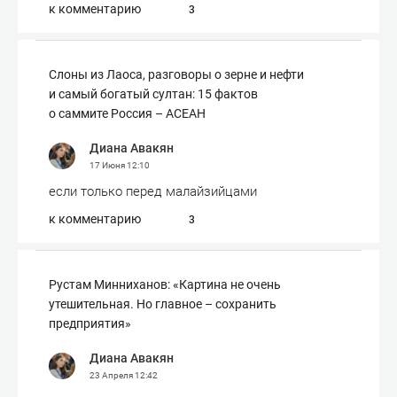
к комментарию
3
Слоны из Лаоса, разговоры о зерне и нефти
и самый богатый султан: 15 фактов
о саммите Россия – АСЕАН
Диана Авакян
17 Июня
12:10
если только перед малайзийцами
к комментарию
3
Рустам Минниханов: «Картина не очень
утешительная. Но главное – сохранить
предприятия»
Диана Авакян
23 Апреля
12:42