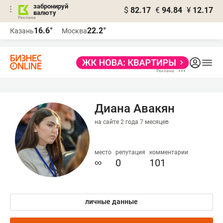
забронируй
$
82.17
€
94.84
¥
12.17
валюту
16.6°
22.2°
Казань
Москва
Диана Авакян
на сайте 2 года 7 месяцев
место
репутация
комментарии
∞
0
101
личные данные