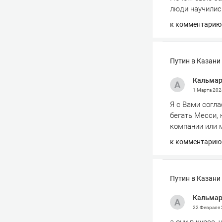
люди научилис
к комментарию
Путин в Казани
Кальма
1 Марта 20
Я с Вами согла
бегать Месси, 
компании или 
к комментарию
Путин в Казани
Кальма
22 Февраля