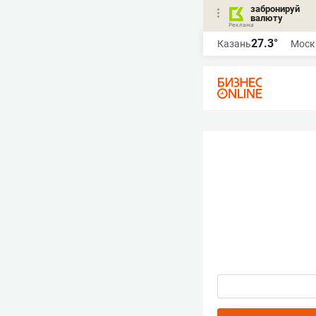
забронируй
валюту
27.3°
Казань
Моск