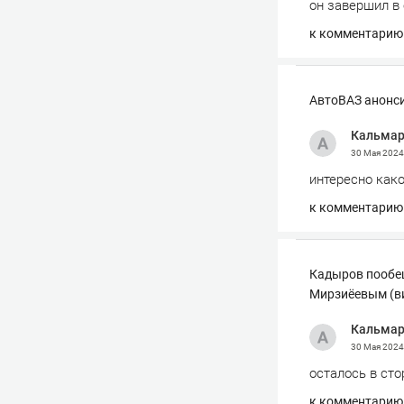
он завершил в 
к комментарию
АвтоВАЗ анонси
Кальма
30 Мая 202
интересно как
к комментарию
Кадыров пообещ
Мирзиёевым (в
Кальма
30 Мая 202
осталось в ст
к комментарию