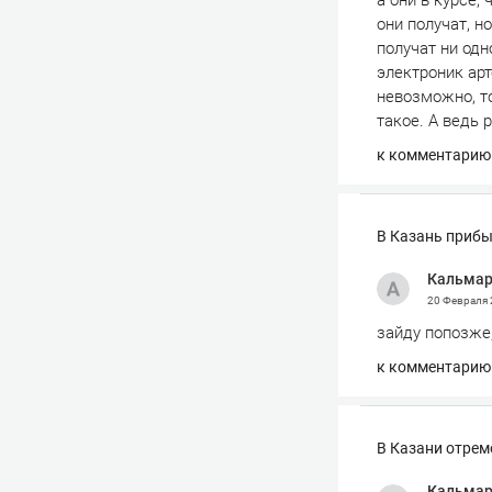
а они в курсе,
они получат, н
получат ни одн
электроник арт
невозможно, то
такое. А ведь 
к комментарию
В Казань прибы
Кальма
20 Февраля
зайду попозже
к комментарию
В Казани отрем
Кальма