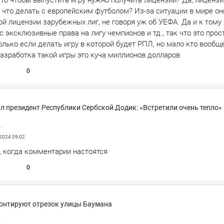
 что чтобы выпустить игру нужно получить лицензии? Да, лицен
о что делать с европейским футболом? Из-за ситуации в мире он
ой лицензии зарубежных лиг, не говоря уж об УЕФА. Да и к тому
с эксклюзивные права на лигу чемпионов и тд., так что это прос
лько если делать игру в которой будет РПЛ, но мало кто вообщ
разработка такой игры это куча миллионов долларов
0
л президент Республики Сербской Додик: «Встретили очень тепло»
р
 2024
09:02
, когда комментарии настоятся
0
онтируют отрезок улицы Баумана
р