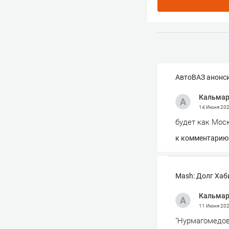
АвтоВАЗ анонси
Кальма
14 Июня 20
будет как Моск
к комментарию
Mash: Долг Хаб
Кальма
11 Июня 20
"Нурмагомедов