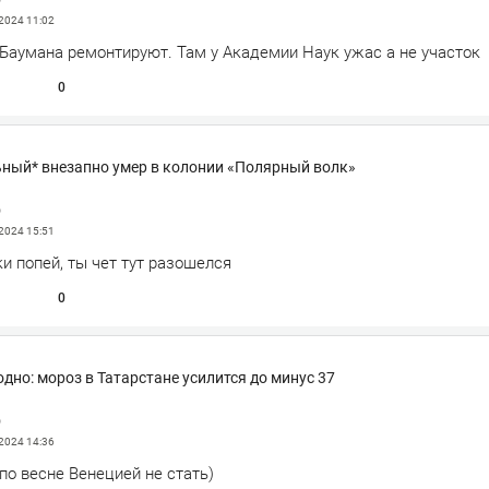
 2024
11:02
 Баумана ремонтируют. Там у Академии Наук ужас а не участок
0
ный* внезапно умер в колонии «Полярный волк»
р
 2024
15:51
ки попей, ты чет тут разошелся
0
дно: мороз в Татарстане усилится до минус 37
р
 2024
14:36
по весне Венецией не стать)