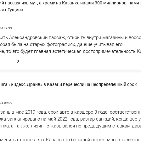
й пассаж изымут, а храму на Казанке нашли 300 миллионов: памя
жат Гущина
р
024
09:33
вить Александровский пассаж, открыть внутри магазины и восс
орая была на старых фотографиях, да еще учитывая его
е, то это будет главная эстетическая достопримечательность К
0
нга «Яндекс.Драйв» в Казани перенесли на неопределенный срок
р
024
09:29
зань в мае 2019 года, срок авто в каршере 3 года, соответствен
ка запланировано на май 2022 года, разгар санкций, когда все 
ынка, а так же лизинг отказывался по предыдущим ставкам дав
енить старые авто, Казань это большой рынок, много туристов,