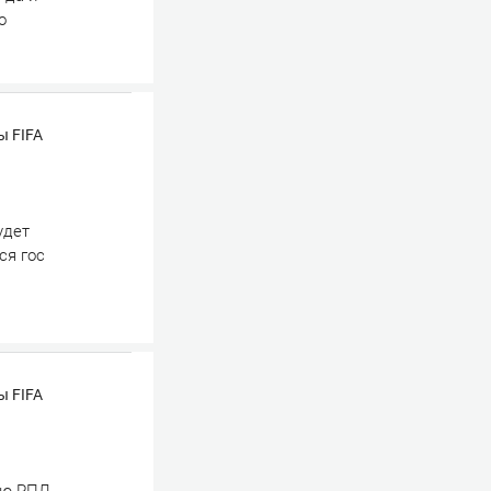
о
ы FIFA
удет
ся гос
ы FIFA