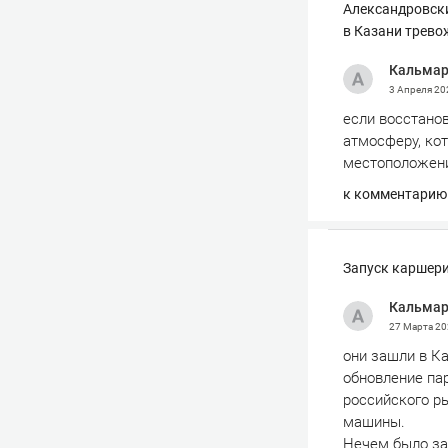
Александровски
в Казани трево
Кальма
3 Апреля 2
если восстано
атмосферу, кот
местоположени
к комментарию
Запуск каршери
Кальма
27 Марта 2
они зашли в Ка
обновление пар
российского р
машины.
Нечем было зам