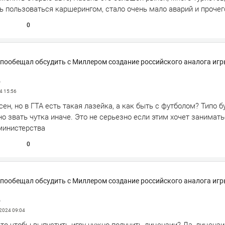
ь пользоваться каршерингом, стало очень мало аварий и прочег
0
 пообещал обсудить с Миллером создание российского аналога игр
р
24
15:56
сен, но в ГТА есть такая лазейка, а как быть с футболом? Типо б
но звать чутка иначе. Это не серьезно если этим хочет занимать
министерства
0
 пообещал обсудить с Миллером создание российского аналога игр
р
 2024
09:04