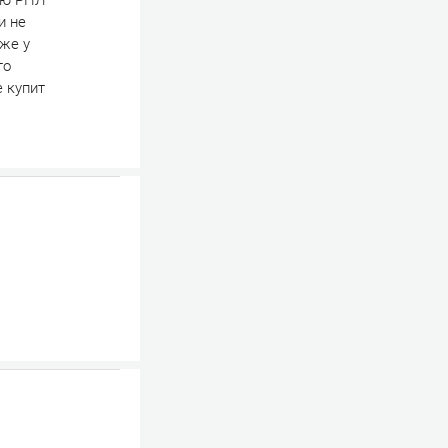
зию РПЛ
и не
 же у
то
е купит