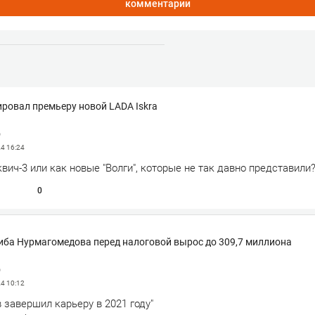
комментарии
ровал премьеру новой LADA Iskra
р
24
16:24
вич-3 или как новые "Волги", которые не так давно представили?
0
иба Нурмагомедова перед налоговой вырос до 309,7 миллиона
р
24
10:12
 завершил карьеру в 2021 году"