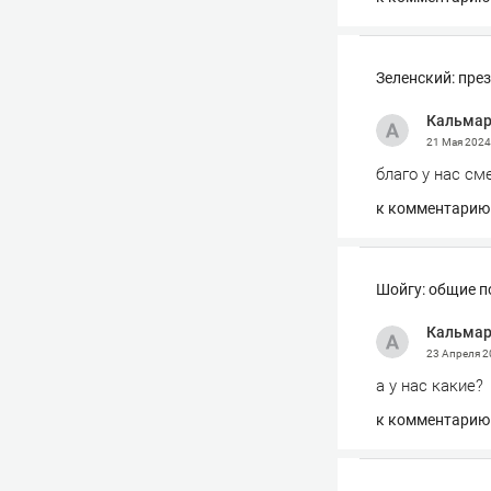
Зеленский: през
Кальма
21 Мая 202
благо у нас см
к комментарию
Шойгу: общие п
Кальма
23 Апреля 
а у нас какие?
к комментарию