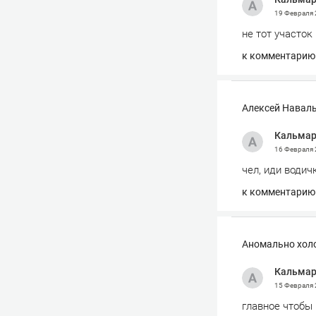
19 Февраля
не тот участок
к комментарию
Алексей Наваль
Кальма
16 Февраля
чел, иди водич
к комментарию
Аномально холо
Кальма
15 Февраля
главное чтобы 