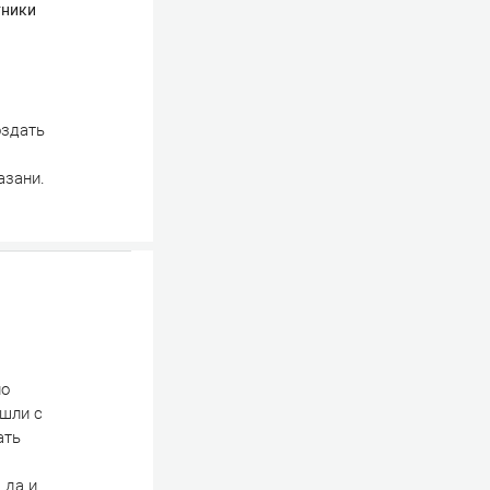
тники
оздать
азани.
но
ушли с
ать
 да и