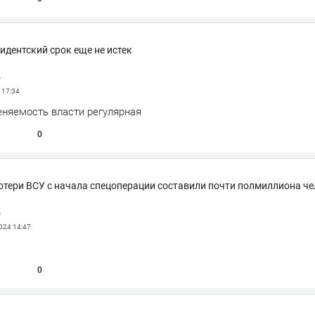
идентский срок еще не истек
р
4
17:34
еняемость власти регулярная
0
отери ВСУ с начала спецоперации составили почти полмиллиона ч
р
2024
14:47
0