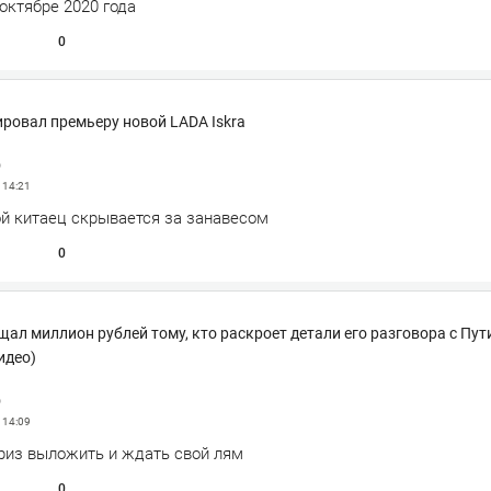
октябре 2020 года
0
ровал премьеру новой LADA Iskra
р
4
14:21
ой китаец скрывается за занавесом
0
ал миллион рублей тому, кто раскроет детали его разговора с Пу
идео)
р
4
14:09
ориз выложить и ждать свой лям
0