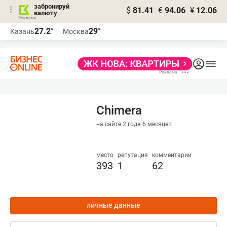
забронируй
$
81.41
€
94.06
¥
12.06
валюту
27.2°
29°
Казань
Москва
Сhimera
на сайте 2 года 6 месяцев
место
репутация
комментарии
393
1
62
личные данные