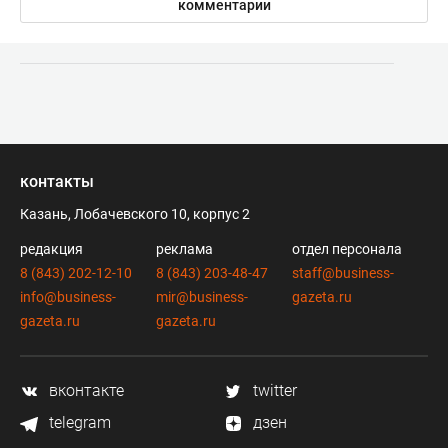
комментарии
контакты
Казань, Лобачевского 10, корпус 2
редакция
реклама
отдел персонала
8 (843) 202-12-10
8 (843) 203-48-47
staff@business-
info@business-
mir@business-
gazeta.ru
gazeta.ru
gazeta.ru
вконтакте
twitter
telegram
дзен