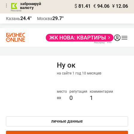
забронируй
$
81.41
€
94.06
¥
12.06
валюту
24.4°
29.7°
Казань
Москва
Ну ок
на сайте 1 год 10 месяцев
место
репутация
комментарии
∞
0
1
личные данные