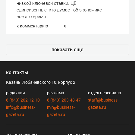
низкой ключевой ставки. ЦБ
единсивенные, кто думает об экономике
все это время..
к комментарию
0
показать еще
контакты
Казань, Лобачевского 10, корпус 2
редакция
реклама
отдел персонала
8 (843) 202-12-10
8 (843) 203-48-47
staff@business-
info@business-
mir@business-
gazeta.ru
gazeta.ru
gazeta.ru