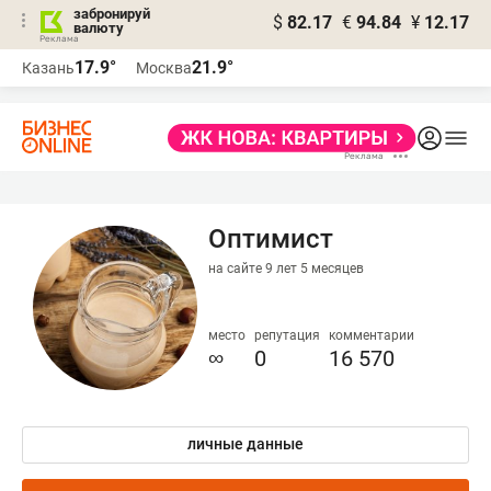
забронируй
$
82.17
€
94.84
¥
12.17
валюту
17.9°
21.9°
Казань
Москва
Оптимист
на сайте 9 лет 5 месяцев
место
репутация
комментарии
∞
0
16 570
личные данные