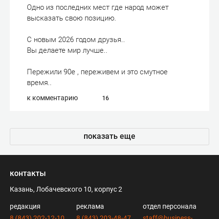
Одно из последних мест где народ может
высказать свою позицию.
С новым 2026 годом друзья..
Вы делаете мир лучше..
Пережили 90е , переживем и это смутное
время..
к комментарию
16
показать еще
контакты
Казань, Лобачевского 10, корпус 2
редакция
реклама
отдел персонала
8 (843) 202-12-10
8 (843) 203-48-47
staff@business-