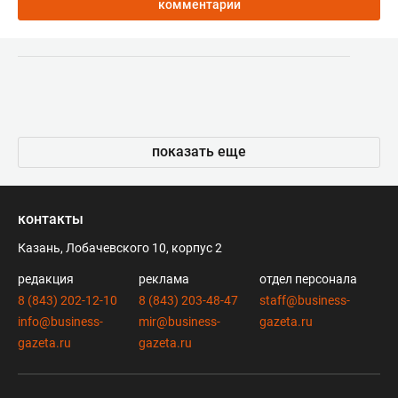
комментарии
показать еще
контакты
Казань, Лобачевского 10, корпус 2
редакция
реклама
отдел персонала
8 (843) 202-12-10
8 (843) 203-48-47
staff@business-
info@business-
mir@business-
gazeta.ru
gazeta.ru
gazeta.ru