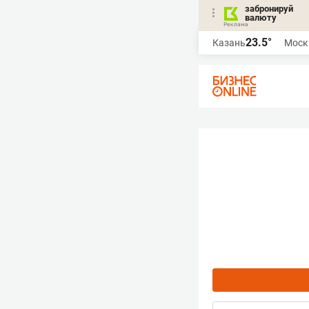
забронируй
валюту
23.5°
Казань
Моск