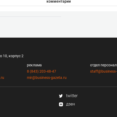
комментарии
 10, корпус 2
реклама
отдел персона
8 (843) 203-48-47
staff@business-
.ru
mir@business-gazeta.ru
twitter
дзен