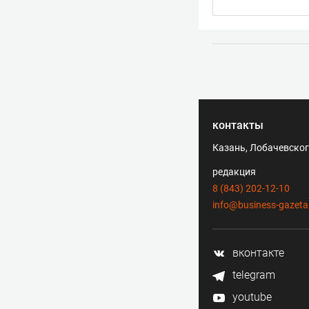
контакты
Казань, Лобачевского
редакция
8 (843) 202-12-10
info@business-gazeta
вконтакте
telegram
youtube