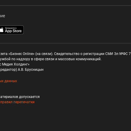
ние
зета «Бизнес Online» (на связи). Свидетельство о регистрации СМИ Эл №ФС 77
ужбой по надзору в сфере связи и массовых коммуникаций.
с Медия Холдинг»
редактор) А.В. Брусницын
ых данных
атериалов допускается
и
правил перепечатки