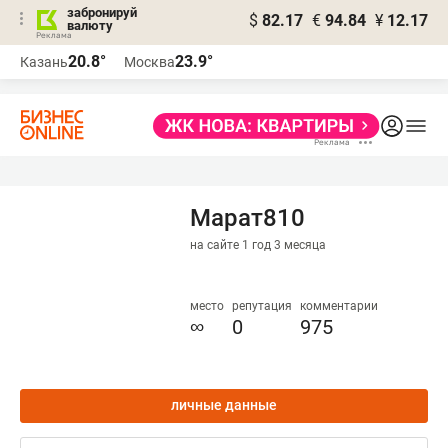
забронируй
$
82.17
€
94.84
¥
12.17
валюту
20.8°
23.9°
Казань
Москва
Марат810
на сайте 1 год 3 месяца
место
репутация
комментарии
∞
0
975
личные данные