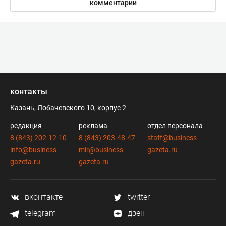
комментарии
контакты
Казань, Лобачевского 10, корпус 2
редакция
реклама
отдел персонала
8 (843) 202-12-10
8 (843) 203-48-47
staff@business-
info@business-
mir@business-
gazeta.ru
gazeta.ru
gazeta.ru
вконтакте
twitter
telegram
дзен