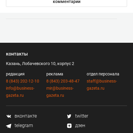
комментарии
контакты
Казань, Лобачевского 10, корпус 2
редакция
реклама
отдел персонала
8 (843) 202-12-10
8 (843) 203-48-47
staff@business-
info@business-
mir@business-
gazeta.ru
gazeta.ru
gazeta.ru
вконтакте
twitter
telegram
дзен