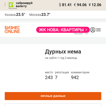
забронируй
$
81.41
€
94.06
¥
12.06
валюту
23.5°
23.7°
Казань
Москва
Дурных нема
на сайте 1 год 3 месяца
место
репутация
комментарии
243
7
942
личные данные