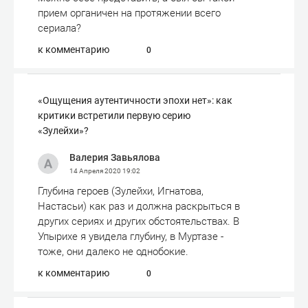
прием органичен на протяжении всего
сериала?
к комментарию
0
«Ощущения аутентичности эпохи нет»: как
критики встретили первую серию
«Зулейхи»?
Валерия Завьялова
14 Апреля 2020
19:02
Глубина героев (Зулейхи, Игнатова,
Настасьи) как раз и должна раскрыться в
других сериях и других обстоятельствах. В
Упырихе я увидела глубину, в Муртазе -
тоже, они далеко не однобокие.
к комментарию
0