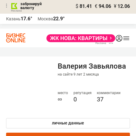
забронируй
$
81.41
€
94.06
¥
12.06
валюту
17.6°
22.9°
Казань
Москва
Валерия Завьялова
на сайте 9 лет 2 месяца
место
репутация
комментарии
∞
0
37
личные данные