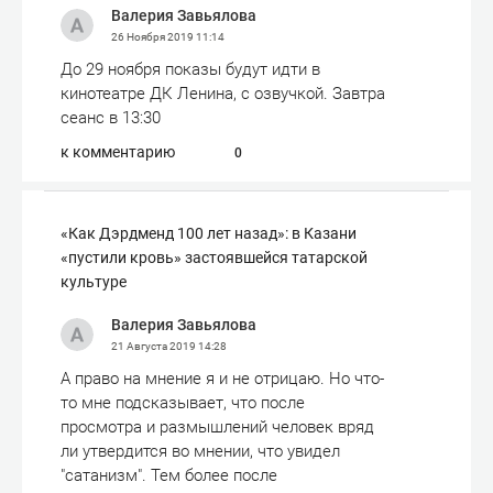
Валерия Завьялова
26 Ноября 2019
11:14
До 29 ноября показы будут идти в
кинотеатре ДК Ленина, с озвучкой. Завтра
сеанс в 13:30
к комментарию
0
«Как Дэрдменд 100 лет назад»: в Казани
«пустили кровь» застоявшейся татарской
культуре
Валерия Завьялова
21 Августа 2019
14:28
А право на мнение я и не отрицаю. Но что-
то мне подсказывает, что после
просмотра и размышлений человек вряд
ли утвердится во мнении, что увидел
"сатанизм". Тем более после